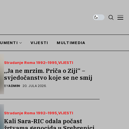
UMENTI
VIJESTI
MULTIMEDIA
Stradanje Roma 1992–1995
VIJESTI
„Ja ne mrzim. Priča o Ziji“ –
svjedočanstvo koje se ne smije
zaboraviti
BY
ADMIN
20. JULA 2026.
Stradanje Roma 1992–1995
VIJESTI
Kali Sara-RIC odala počast
žrtvama genocida u Srebrenici i