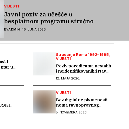
VIJESTI
Javni poziv za učešće u
besplatnom programu stručnog
osposobljavanja i podrške pri
BY
ADMIN
16. JUNA 2026.
zapošljavanju
Stradanje Roma 1992–1995
VIJESTI
mski
Poziv porodicama nestalih
ntar u
i neidentifikovanih žrtava
 Tuzlanskog
rata 1992–1995.
12. MAJA 2026.
VIJESTI
–
Bez digitalne pismenosti
JSKI
nema ravnopravnog
vršilac)
društvenog razvoja
8. NOVEMBRA 2023.