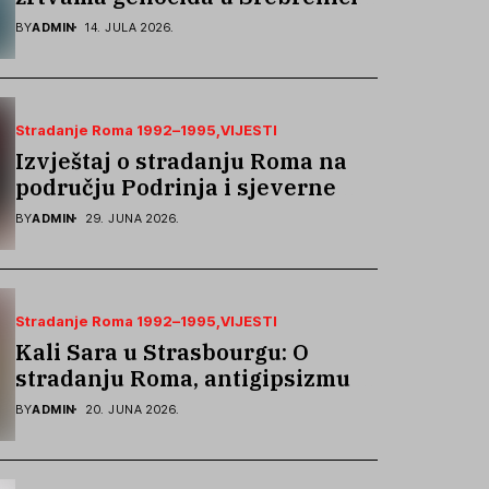
podsjetila na stradanje Roma iz
BY
ADMIN
14. JULA 2026.
Skočića
Stradanje Roma 1992–1995
VIJESTI
Izvještaj o stradanju Roma na
području Podrinja i sjeverne
Bosne 1992–1995. godine
BY
ADMIN
29. JUNA 2026.
Stradanje Roma 1992–1995
VIJESTI
Kali Sara u Strasbourgu: O
stradanju Roma, antigipsizmu i
borbi protiv govora mržnje
BY
ADMIN
20. JUNA 2026.