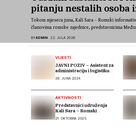
pitanju nestalih osoba i
Tokom mjeseca juna, Kali Sara – Romski informativ
članovima romske zajednice, predstavnicima Međun
BY
ADMIN
22. JULA 2026.
VIJESTI
JAVNI POZIV – Asistent za
administraciju i logistiku
(1 izvršilac)
29. JUNA 2024.
AKTIVNOSTI
Predstavnici udruženja
Kali Sara – Romski
informativni centar na
21. OKTOBRA 2025.
OSCE Varšavskoj
konferenciji predstavili
Izvještaj o stradanju Roma