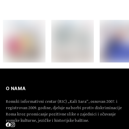
na području Podrinja u
periodu 1992–1995.
godine
O NAMA
Romski informativni centar (RIC) „Kali Sara“, osnovan 2007. i
registrovan 2009. godine, djeluje na borbi protiv diskriminacije
Roma kroz promicanje pozitivne slike o zajednici i očuvanje
romske kulturne, jezičke i historijske baštine.