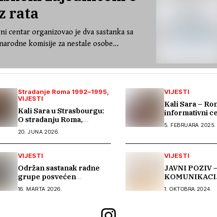
z rata
ni centar organizovao je dva sastanka sa
arodne komisije za nestale osobe...
Stradanje Roma 1992–1995
VIJESTI
VIJESTI
Kali Sara – Ro
Kali Sara u Strasbourgu:
informativni ce
O stradanju Roma,
posjeti Arhivu
5. FEBRUARA 2025.
antigipsizmu i borbi protiv
kantna
20. JUNA 2026.
govora mržnje
VIJESTI
VIJESTI
Održan sastanak radne
JAVNI POZIV 
grupe posvećen
KOMUNIKACI
finalizaciji dokumenta
EKSPERT (1 iz
16. MARTA 2026.
1. OKTOBRA 2024.
„Anticiganizam u Bosni i
Hercegovini“