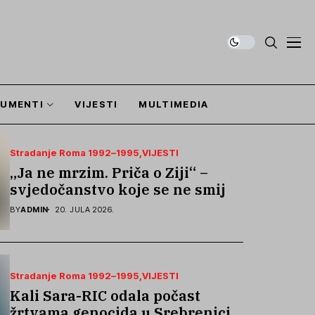
UMENTI
VIJESTI
MULTIMEDIA
Stradanje Roma 1992–1995
VIJESTI
„Ja ne mrzim. Priča o Ziji“ –
svjedočanstvo koje se ne smije
zaboraviti
BY
ADMIN
20. JULA 2026.
Stradanje Roma 1992–1995
VIJESTI
Kali Sara-RIC odala počast
žrtvama genocida u Srebrenici i