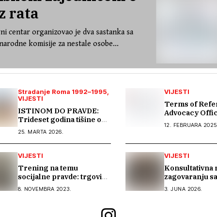
z rata
ni centar organizovao je dva sastanka sa
arodne komisije za nestale osobe...
Stradanje Roma 1992–1995
VIJESTI
VIJESTI
Terms of Refe
ISTINOM DO PRAVDE:
Advocacy Offi
Trideset godina tišine o
12. FEBRUARA 2025
stradanju Roma u Bosni i
25. MARTA 2026.
Hercegovini
VIJESTI
VIJESTI
Trening na temu
Konsultativna 
socijalne pravde: trgovina
zagovaranju s
ljudima je i pitanje
organizacijama
8. NOVEMBRA 2023.
3. JUNA 2026.
društvene pravde
aktivistkinjam
Sintkinja