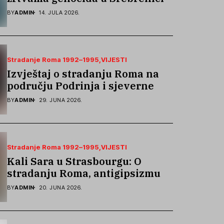
podsjetila na stradanje Roma iz
BY
ADMIN
14. JULA 2026.
Skočića
Stradanje Roma 1992–1995
VIJESTI
Izvještaj o stradanju Roma na
području Podrinja i sjeverne
Bosne 1992–1995. godine
BY
ADMIN
29. JUNA 2026.
Stradanje Roma 1992–1995
VIJESTI
Kali Sara u Strasbourgu: O
stradanju Roma, antigipsizmu i
borbi protiv govora mržnje
BY
ADMIN
20. JUNA 2026.