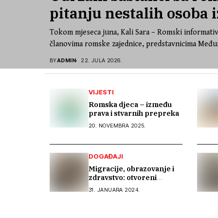
pitanju nestalih osoba i
Tokom mjeseca juna, Kali Sara – Romski informativ
članovima romske zajednice, predstavnicima Međun
BY
ADMIN
22. JULA 2026.
VIJESTI
Romska djeca – između
prava i stvarnih prepreka
20. NOVEMBRA 2025.
DOGAĐAJI
Migracije, obrazovanje i
zdravstvo: otvoreni
razgovor u Bihaću
31. JANUARA 2024.