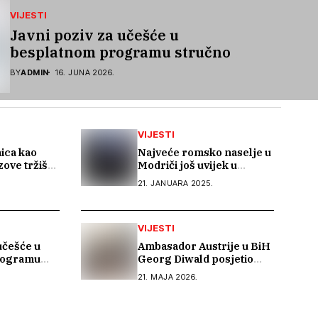
VIJESTI
Javni poziv za učešće u
besplatnom programu stručnog
osposobljavanja i podrške pri
BY
ADMIN
16. JUNA 2026.
zapošljavanju
VIJESTI
ica kao
Najveće romsko naselje u
zove tržišta
Modriči još uvijek u
ljen
mraku: Mještani
21. JANUARA 2025.
jekat
Stražarevca traže bolju
ers“
javnu rasvjetu
VIJESTI
učešće u
Ambasador Austrije u BiH
rogramu
Georg Diwald posjetio
sobljavanja
Kali Saru – Romski
21. MAJA 2026.
informativni centar