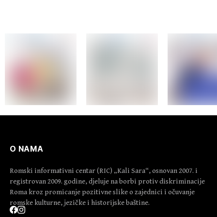
na području Podrinja u
periodu 1992–1995.
godine
O NAMA
Romski informativni centar (RIC) „Kali Sara“, osnovan 2007. i
registrovan 2009. godine, djeluje na borbi protiv diskriminacije
Roma kroz promicanje pozitivne slike o zajednici i očuvanje
romske kulturne, jezičke i historijske baštine.