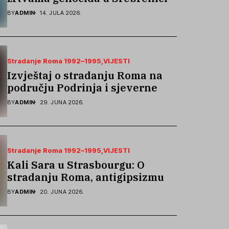
podsjetila na stradanje Roma iz
BY
ADMIN
14. JULA 2026.
Skočića
Stradanje Roma 1992–1995
VIJESTI
Izvještaj o stradanju Roma na
području Podrinja i sjeverne
Bosne 1992–1995. godine
BY
ADMIN
29. JUNA 2026.
Stradanje Roma 1992–1995
VIJESTI
Kali Sara u Strasbourgu: O
stradanju Roma, antigipsizmu i
borbi protiv govora mržnje
BY
ADMIN
20. JUNA 2026.