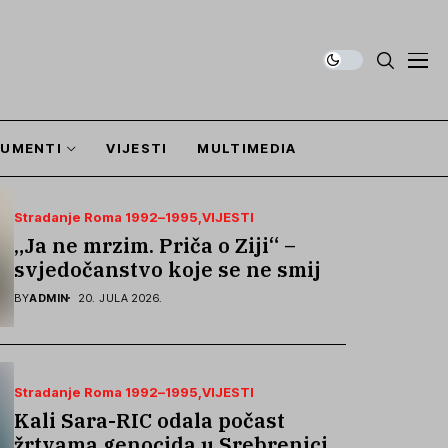
UMENTI
VIJESTI
MULTIMEDIA
Stradanje Roma 1992–1995
VIJESTI
„Ja ne mrzim. Priča o Ziji“ –
svjedočanstvo koje se ne smije
zaboraviti
BY
ADMIN
20. JULA 2026.
Stradanje Roma 1992–1995
VIJESTI
Kali Sara-RIC odala počast
žrtvama genocida u Srebrenici i