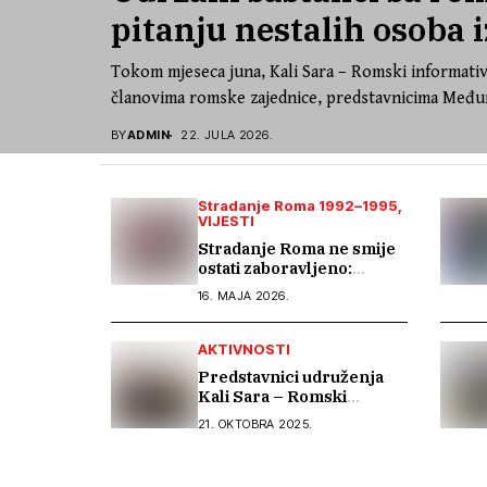
pitanju nestalih osoba i
Tokom mjeseca juna, Kali Sara – Romski informativ
članovima romske zajednice, predstavnicima Međun
BY
ADMIN
22. JULA 2026.
Stradanje Roma 1992–1995
VIJESTI
Stradanje Roma ne smije
ostati zaboravljeno:
zajednički život u miru i
16. MAJA 2026.
tranzicijska pravda
AKTIVNOSTI
Predstavnici udruženja
Kali Sara – Romski
informativni centar na
21. OKTOBRA 2025.
OSCE Varšavskoj
konferenciji predstavili
Izvještaj o stradanju Roma