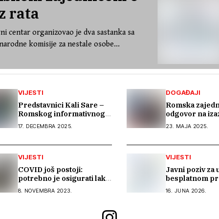
z rata
ni centar organizovao je dva sastanka sa
arodne komisije za nestale osobe...
VIJESTI
DOGAĐAJI
Predstavnici Kali Sare –
Romska zajedn
Romskog informativnog
odgovor na iza
centra učestvovali na
rada: predstav
17. DECEMBRA 2025.
23. MAJA 2025.
uvodnom konsultacijskom
regionalni pro
sastanku EU IPA
„Beyond Barri
programa o rodnoj
ravnopravnosti i
VIJESTI
VIJESTI
socijalnoj zaštiti
COVID još postoji:
Javni poziv za 
potrebno je osigurati lakši
besplatnom p
pristup zdravstvenim
stručnog ospo
8. NOVEMBRA 2023.
16. JUNA 2026.
institucijama
i podrške pri
zapošljavanju