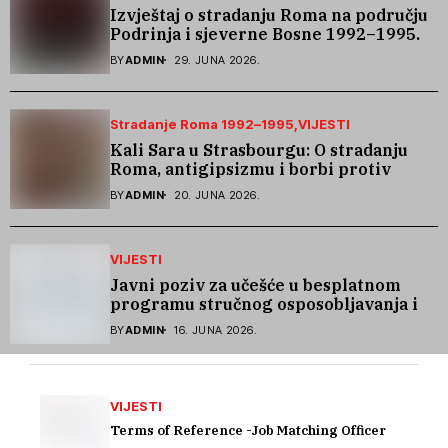
Izvještaj o stradanju Roma na području
Podrinja i sjeverne Bosne 1992–1995.
godine
BY
ADMIN
29. JUNA 2026.
Stradanje Roma 1992–1995
VIJESTI
Kali Sara u Strasbourgu: O stradanju
Roma, antigipsizmu i borbi protiv
govora mržnje
BY
ADMIN
20. JUNA 2026.
VIJESTI
Javni poziv za učešće u besplatnom
programu stručnog osposobljavanja i
podrške pri zapošljavanju
BY
ADMIN
16. JUNA 2026.
VIJESTI
Terms of Reference -Job Matching Officer