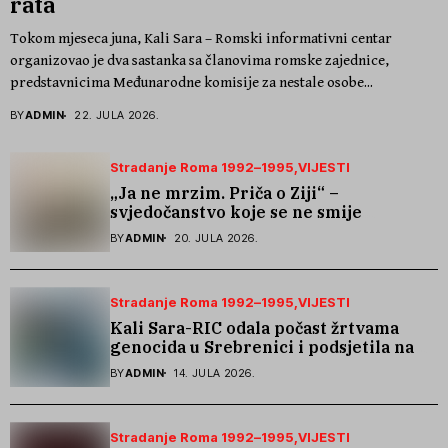
rata
Tokom mjeseca juna, Kali Sara – Romski informativni centar
organizovao je dva sastanka sa članovima romske zajednice,
predstavnicima Međunarodne komisije za nestale osobe...
BY
ADMIN
22. JULA 2026.
Stradanje Roma 1992–1995
VIJESTI
„Ja ne mrzim. Priča o Ziji“ –
svjedočanstvo koje se ne smije
zaboraviti
BY
ADMIN
20. JULA 2026.
Stradanje Roma 1992–1995
VIJESTI
Kali Sara-RIC odala počast žrtvama
genocida u Srebrenici i podsjetila na
stradanje Roma iz Skočića
BY
ADMIN
14. JULA 2026.
Stradanje Roma 1992–1995
VIJESTI