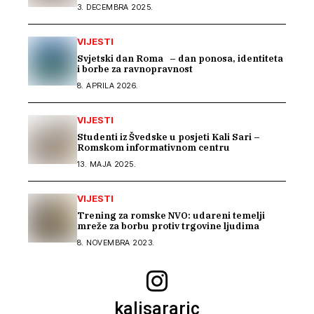
EU seminaru o inkluziji Roma u BiH
3. DECEMBRA 2025.
VIJESTI
Svjetski dan Roma – dan ponosa, identiteta
i borbe za ravnopravnost
8. APRILA 2026.
VIJESTI
Studenti iz Švedske u posjeti Kali Sari –
Romskom informativnom centru
13. MAJA 2025.
VIJESTI
Trening za romske NVO: udareni temelji
mreže za borbu protiv trgovine ljudima
8. NOVEMBRA 2023.
kalisararic