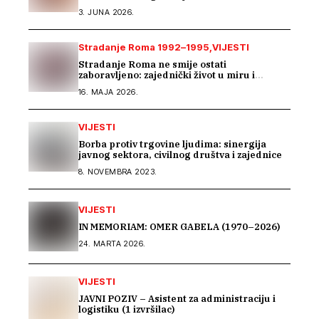
prava Roma u Parizu
3. JUNA 2026.
Stradanje Roma 1992–1995
VIJESTI
Stradanje Roma ne smije ostati
zaboravljeno: zajednički život u miru i
tranzicijska pravda
16. MAJA 2026.
VIJESTI
Borba protiv trgovine ljudima: sinergija
javnog sektora, civilnog društva i zajednice
8. NOVEMBRA 2023.
VIJESTI
IN MEMORIAM: OMER GABELA (1970–2026)
24. MARTA 2026.
VIJESTI
JAVNI POZIV – Asistent za administraciju i
logistiku (1 izvršilac)