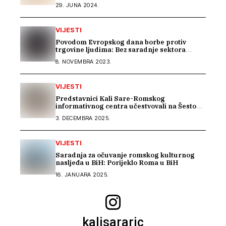
29. JUNA 2024.
VIJESTI
Povodom Evropskog dana borbe protiv
trgovine ljudima: Bez saradnje sektora
nema efikasne borbe
8. NOVEMBRA 2023.
VIJESTI
Predstavnici Kali Sare-Romskog
informativnog centra učestvovali na Šestom
EU seminaru o inkluziji Roma u BiH
3. DECEMBRA 2025.
VIJESTI
Saradnja za očuvanje romskog kulturnog
nasljeđa u BiH: Porijeklo Roma u BiH
16. JANUARA 2025.
kalisararic