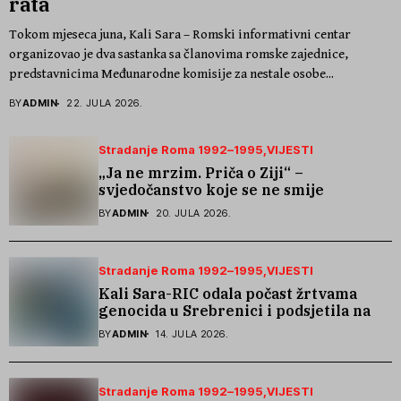
rata
Tokom mjeseca juna, Kali Sara – Romski informativni centar
organizovao je dva sastanka sa članovima romske zajednice,
predstavnicima Međunarodne komisije za nestale osobe...
BY
ADMIN
22. JULA 2026.
Stradanje Roma 1992–1995
VIJESTI
„Ja ne mrzim. Priča o Ziji“ –
svjedočanstvo koje se ne smije
zaboraviti
BY
ADMIN
20. JULA 2026.
Stradanje Roma 1992–1995
VIJESTI
Kali Sara-RIC odala počast žrtvama
genocida u Srebrenici i podsjetila na
stradanje Roma iz Skočića
BY
ADMIN
14. JULA 2026.
Stradanje Roma 1992–1995
VIJESTI