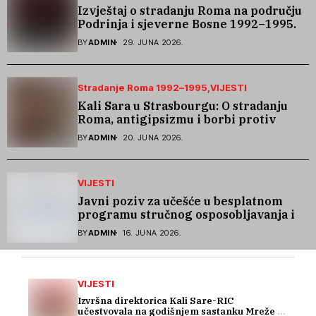
Izvještaj o stradanju Roma na području
Podrinja i sjeverne Bosne 1992–1995.
godine
BY
ADMIN
29. JUNA 2026.
Stradanje Roma 1992–1995
VIJESTI
Kali Sara u Strasbourgu: O stradanju
Roma, antigipsizmu i borbi protiv
govora mržnje
BY
ADMIN
20. JUNA 2026.
VIJESTI
Javni poziv za učešće u besplatnom
programu stručnog osposobljavanja i
podrške pri zapošljavanju
BY
ADMIN
16. JUNA 2026.
VIJESTI
Izvršna direktorica Kali Sare-RIC
učestvovala na godišnjem sastanku Mreže za