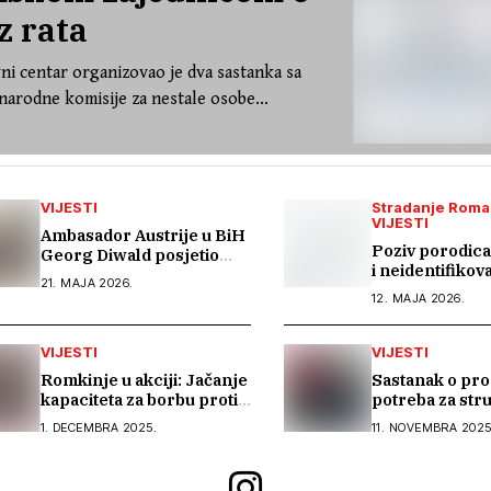
z rata
ni centar organizovao je dva sastanka sa
arodne komisije za nestale osobe...
VIJESTI
Stradanje Roma
VIJESTI
Ambasador Austrije u BiH
Poziv porodica
Georg Diwald posjetio
i neidentifikov
Kali Saru – Romski
21. MAJA 2026.
rata 1992–199
informativni centar
12. MAJA 2026.
VIJESTI
VIJESTI
Romkinje u akciji: Jačanje
Sastanak o pro
kapaciteta za borbu protiv
potreba za str
rodno zasnovanog nasilja
vještinama Ro
1. DECEMBRA 2025.
11. NOVEMBRA 2025
Lukavcu i Ban