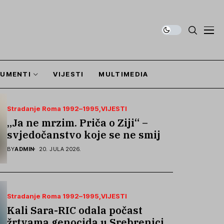
UMENTI
VIJESTI
MULTIMEDIA
Stradanje Roma 1992–1995
VIJESTI
„Ja ne mrzim. Priča o Ziji“ –
svjedočanstvo koje se ne smije
zaboraviti
BY
ADMIN
20. JULA 2026.
Stradanje Roma 1992–1995
VIJESTI
Kali Sara-RIC odala počast
žrtvama genocida u Srebrenici i