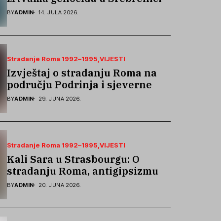
podsjetila na stradanje Roma iz
BY
ADMIN
14. JULA 2026.
Skočića
Stradanje Roma 1992–1995
VIJESTI
Izvještaj o stradanju Roma na
području Podrinja i sjeverne
Bosne 1992–1995. godine
BY
ADMIN
29. JUNA 2026.
Stradanje Roma 1992–1995
VIJESTI
Kali Sara u Strasbourgu: O
stradanju Roma, antigipsizmu i
borbi protiv govora mržnje
BY
ADMIN
20. JUNA 2026.