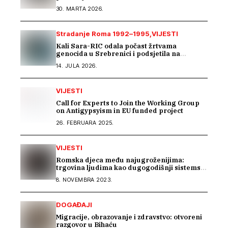
u BiH
30. MARTA 2026.
Stradanje Roma 1992–1995
VIJESTI
Kali Sara-RIC odala počast žrtvama
genocida u Srebrenici i podsjetila na
stradanje Roma iz Skočića
14. JULA 2026.
VIJESTI
Call for Experts to Join the Working Group
on Antigypsyism in EU funded project
26. FEBRUARA 2025.
VIJESTI
Romska djeca među najugroženijima:
trgovina ljudima kao dugogodišnji sistemski
problem u BiH
8. NOVEMBRA 2023.
DOGAĐAJI
Migracije, obrazovanje i zdravstvo: otvoreni
razgovor u Bihaću