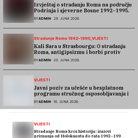
Izvještaj o stradanju Roma na području
Podrinja i sjeverne Bosne 1992–1995.
godine
BY
ADMIN
29. JUNA 2026.
Stradanje Roma 1992–1995
VIJESTI
Kali Sara u Strasbourgu: O stradanju
Roma, antigipsizmu i borbi protiv
govora mržnje
BY
ADMIN
20. JUNA 2026.
VIJESTI
Javni poziv za učešće u besplatnom
programu stručnog osposobljavanja i
podrške pri zapošljavanju
BY
ADMIN
16. JUNA 2026.
VIJESTI
Stradanje Roma kroz historiju: izazovi
priznanja od Holokausta do rata 1992–1995