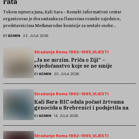
rata
Tokom mjeseca juna, Kali Sara – Romski informativni centar
organizovao je dva sastanka sa članovima romske zajednice,
predstavnicima Međunarodne komisije za nestale osobe...
BY
ADMIN
22. JULA 2026.
Stradanje Roma 1992–1995
VIJESTI
„Ja ne mrzim. Priča o Ziji“ –
svjedočanstvo koje se ne smije
zaboraviti
BY
ADMIN
20. JULA 2026.
Stradanje Roma 1992–1995
VIJESTI
Kali Sara-RIC odala počast žrtvama
genocida u Srebrenici i podsjetila na
stradanje Roma iz Skočića
BY
ADMIN
14. JULA 2026.
Stradanje Roma 1992–1995
VIJESTI