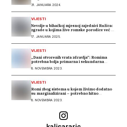
31. JANUARA 2024.
VIJESTI
Nevolje u bihaćkoj mjesnoj zajednici Ružica:
zgrade u kojima žive romske porodice već 15
godina nemaju upravitelja
17. JANUARA 2025.
VIJESTI
„Dani otvorenih vrata zdravlja“: Romima
potrebna bolja primarna i sekundarna
zdravstvena zaštita
8. NOVEMBRA 2023.
VIJESTI
Romi zbog sistema u kojem živimo dodatno
su marginalizirani – potrebno hitno
usklađivanje sistema socijalne zaštite na
8. NOVEMBRA 2023.
nivou BiH
kalisararic