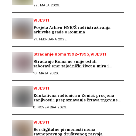
22. MAJA 2026.
VIJESTI
Posjeta Arhivu HNK/Ž radi istraživanja
arhivske građe o Romima
21. FEBRUARA 2025.
Stradanje Roma 1992–1995
VIJESTI
Stradanje Roma ne smije ostati
zaboravljeno: zajednički život u miru i
tranzicijska pravda
16. MAJA 2026.
VIJESTI
Edukativna radionica u Zenici: procjena
ranjivosti i prepoznavanje žrtava trgovine
ljudima mora početi u školama
8. NOVEMBRA 2023.
VIJESTI
Bez digitalne pismenosti nema
ravnopravnog društvenog razvoja