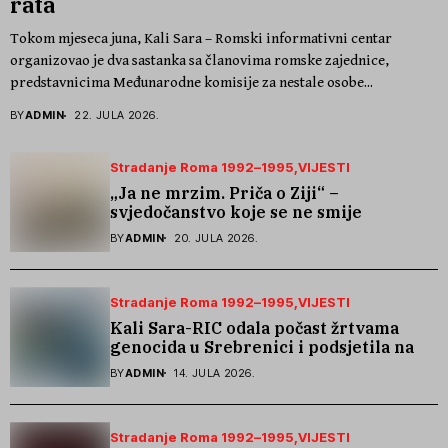
rata
Tokom mjeseca juna, Kali Sara – Romski informativni centar
organizovao je dva sastanka sa članovima romske zajednice,
predstavnicima Međunarodne komisije za nestale osobe...
BY
ADMIN
22. JULA 2026.
Stradanje Roma 1992–1995
VIJESTI
„Ja ne mrzim. Priča o Ziji“ –
svjedočanstvo koje se ne smije
zaboraviti
BY
ADMIN
20. JULA 2026.
Stradanje Roma 1992–1995
VIJESTI
Kali Sara-RIC odala počast žrtvama
genocida u Srebrenici i podsjetila na
stradanje Roma iz Skočića
BY
ADMIN
14. JULA 2026.
Stradanje Roma 1992–1995
VIJESTI