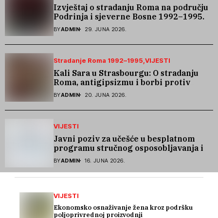
Izvještaj o stradanju Roma na području
Podrinja i sjeverne Bosne 1992–1995.
godine
BY
ADMIN
29. JUNA 2026.
Stradanje Roma 1992–1995
VIJESTI
Kali Sara u Strasbourgu: O stradanju
Roma, antigipsizmu i borbi protiv
govora mržnje
BY
ADMIN
20. JUNA 2026.
VIJESTI
Javni poziv za učešće u besplatnom
programu stručnog osposobljavanja i
podrške pri zapošljavanju
BY
ADMIN
16. JUNA 2026.
VIJESTI
Ekonomsko osnaživanje žena kroz podršku
poljoprivrednoj proizvodnji