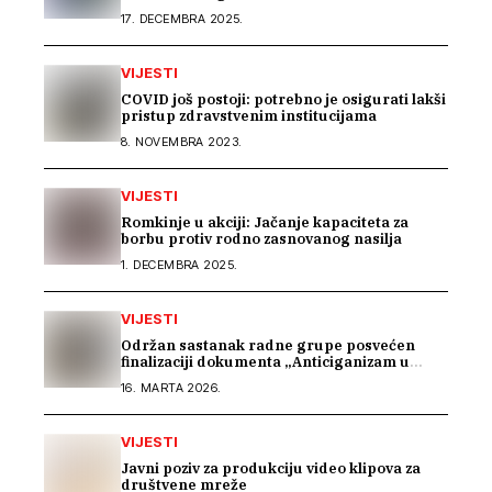
uvodnom konsultacijskom sastanku EU IPA
17. DECEMBRA 2025.
programa o rodnoj ravnopravnosti i
socijalnoj zaštiti
VIJESTI
COVID još postoji: potrebno je osigurati lakši
pristup zdravstvenim institucijama
8. NOVEMBRA 2023.
VIJESTI
Romkinje u akciji: Jačanje kapaciteta za
borbu protiv rodno zasnovanog nasilja
1. DECEMBRA 2025.
VIJESTI
Održan sastanak radne grupe posvećen
finalizaciji dokumenta „Anticiganizam u
Bosni i Hercegovini“
16. MARTA 2026.
VIJESTI
Javni poziv za produkciju video klipova za
društvene mreže