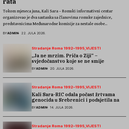
rata
Tokom mjeseca juna, Kali Sara – Romski informativni centar
organizovao je dva sastanka sa članovima romske zajednice,
predstavnicima Međunarodne komisije za nestale osobe...
BY
ADMIN
22. JULA 2026.
Stradanje Roma 1992–1995
VIJESTI
„Ja ne mrzim. Priča o Ziji“ –
svjedočanstvo koje se ne smije
zaboraviti
BY
ADMIN
20. JULA 2026.
Stradanje Roma 1992–1995
VIJESTI
Kali Sara-RIC odala počast žrtvama
genocida u Srebrenici i podsjetila na
stradanje Roma iz Skočića
BY
ADMIN
14. JULA 2026.
Stradanje Roma 1992–1995
VIJESTI