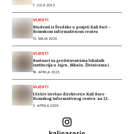
7. JULA 2023.
VIJESTI
Studenti iz Švedske u posjeti Kali Sari –
Romskom informativnom centru
13. MAJA 2025.
VIJESTI
Sastanci sa predstavnicima lokalnih
institucija u Jajcu, Bihaću, Živinicama i
Modriči
18. APRILA 2023.
VIJESTI
Učešće izvršne direktorice Kali Sare-
Romskog informativnog centra na 21.
sastanku Dijaloga Vijeća Evrope sa romskim
2. APRILA 2026.
OCD
kalisararic