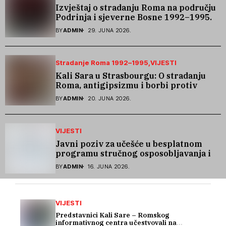
Izvještaj o stradanju Roma na području
Podrinja i sjeverne Bosne 1992–1995.
godine
BY
ADMIN
29. JUNA 2026.
Stradanje Roma 1992–1995
VIJESTI
Kali Sara u Strasbourgu: O stradanju
Roma, antigipsizmu i borbi protiv
govora mržnje
BY
ADMIN
20. JUNA 2026.
VIJESTI
Javni poziv za učešće u besplatnom
programu stručnog osposobljavanja i
podrške pri zapošljavanju
BY
ADMIN
16. JUNA 2026.
VIJESTI
Predstavnici Kali Sare – Romskog
informativnog centra učestvovali na