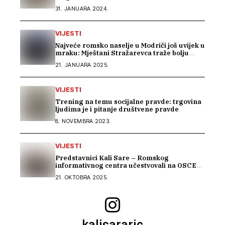
31. JANUARA 2024.
VIJESTI
Najveće romsko naselje u Modriči još uvijek u
mraku: Mještani Stražarevca traže bolju
javnu rasvjetu
21. JANUARA 2025.
VIJESTI
Trening na temu socijalne pravde: trgovina
ljudima je i pitanje društvene pravde
8. NOVEMBRA 2023.
VIJESTI
Predstavnici Kali Sare – Romskog
informativnog centra učestvovali na OSCE
Warsaw Human Dimension konferenciji
21. OKTOBRA 2025.
kalisararic