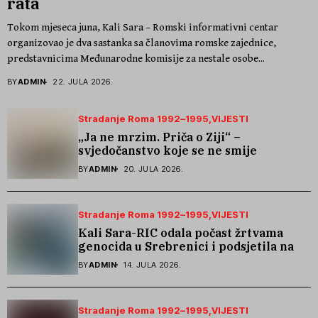
rata
Tokom mjeseca juna, Kali Sara – Romski informativni centar
organizovao je dva sastanka sa članovima romske zajednice,
predstavnicima Međunarodne komisije za nestale osobe...
BY
ADMIN
22. JULA 2026.
Stradanje Roma 1992–1995
VIJESTI
„Ja ne mrzim. Priča o Ziji“ –
svjedočanstvo koje se ne smije
zaboraviti
BY
ADMIN
20. JULA 2026.
Stradanje Roma 1992–1995
VIJESTI
Kali Sara-RIC odala počast žrtvama
genocida u Srebrenici i podsjetila na
stradanje Roma iz Skočića
BY
ADMIN
14. JULA 2026.
Stradanje Roma 1992–1995
VIJESTI