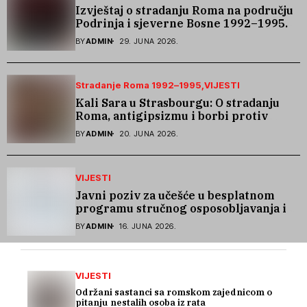
Izvještaj o stradanju Roma na području
Podrinja i sjeverne Bosne 1992–1995.
godine
BY
ADMIN
29. JUNA 2026.
Stradanje Roma 1992–1995
VIJESTI
Kali Sara u Strasbourgu: O stradanju
Roma, antigipsizmu i borbi protiv
govora mržnje
BY
ADMIN
20. JUNA 2026.
VIJESTI
Javni poziv za učešće u besplatnom
programu stručnog osposobljavanja i
podrške pri zapošljavanju
BY
ADMIN
16. JUNA 2026.
VIJESTI
Održani sastanci sa romskom zajednicom o
pitanju nestalih osoba iz rata