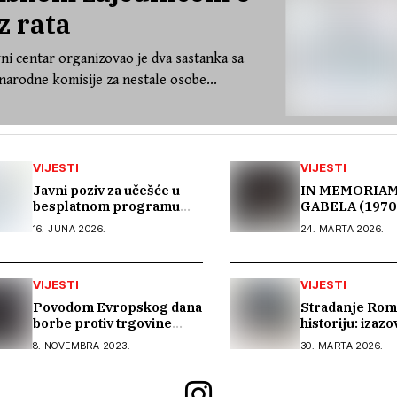
z rata
ni centar organizovao je dva sastanka sa
arodne komisije za nestale osobe...
VIJESTI
VIJESTI
Javni poziv za učešće u
IN MEMORIAM
besplatnom programu
GABELA (1970
stručnog osposobljavanja
16. JUNA 2026.
24. MARTA 2026.
i podrške pri
zapošljavanju
VIJESTI
VIJESTI
Povodom Evropskog dana
Stradanje Rom
borbe protiv trgovine
historiju: izaz
ljudima: Bez saradnje
od Holokausta 
8. NOVEMBRA 2023.
30. MARTA 2026.
sektora nema efikasne
1992–1995 u B
borbe