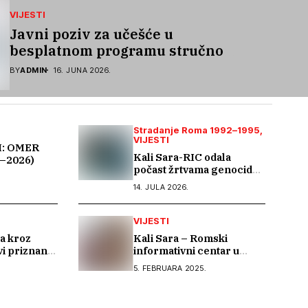
VIJESTI
Javni poziv za učešće u
besplatnom programu stručnog
osposobljavanja i podrške pri
BY
ADMIN
16. JUNA 2026.
zapošljavanju
Stradanje Roma 1992–1995
VIJESTI
: OMER
Kali Sara-RIC odala
–2026)
počast žrtvama genocida
u Srebrenici i podsjetila
14. JULA 2026.
na stradanje Roma iz
Skočića
VIJESTI
a kroz
Kali Sara – Romski
ovi priznanja
informativni centar u
do rata
posjeti Arhivu Tuzlanskog
5. FEBRUARA 2025.
iH
kantna