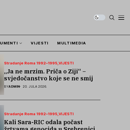
UMENTI
VIJESTI
MULTIMEDIA
Stradanje Roma 1992–1995
VIJESTI
„Ja ne mrzim. Priča o Ziji“ –
svjedočanstvo koje se ne smije
zaboraviti
BY
ADMIN
20. JULA 2026.
Stradanje Roma 1992–1995
VIJESTI
Kali Sara-RIC odala počast
žrtvama genocida u Srebrenici i