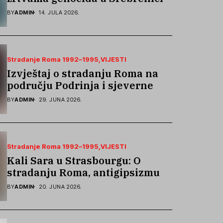
podsjetila na stradanje Roma iz
BY
ADMIN
14. JULA 2026.
Skočića
Stradanje Roma 1992–1995
VIJESTI
Izvještaj o stradanju Roma na
području Podrinja i sjeverne
Bosne 1992–1995. godine
BY
ADMIN
29. JUNA 2026.
Stradanje Roma 1992–1995
VIJESTI
Kali Sara u Strasbourgu: O
stradanju Roma, antigipsizmu i
borbi protiv govora mržnje
BY
ADMIN
20. JUNA 2026.