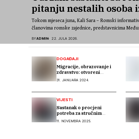
pitanju nestalih osoba i
Tokom mjeseca juna, Kali Sara – Romski informativ
članovima romske zajednice, predstavnicima Međun
BY
ADMIN
22. JULA 2026.
DOGAĐAJI
Migracije, obrazovanje i
zdravstvo: otvoreni
razgovor u Bihaću
31. JANUARA 2024.
VIJESTI
Sastanak o procjeni
potreba za stručnim
vještinama Roma u
11. NOVEMBRA 2025.
Lukavcu i Banovićima