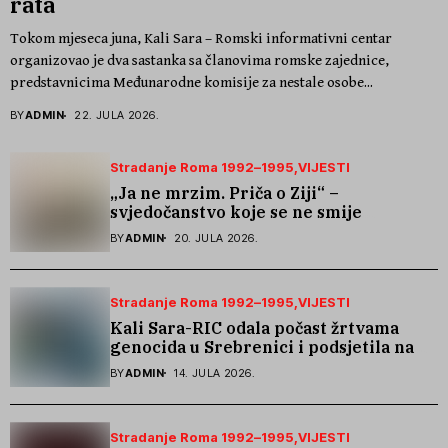
rata
Tokom mjeseca juna, Kali Sara – Romski informativni centar
organizovao je dva sastanka sa članovima romske zajednice,
predstavnicima Međunarodne komisije za nestale osobe...
BY
ADMIN
22. JULA 2026.
Stradanje Roma 1992–1995
VIJESTI
„Ja ne mrzim. Priča o Ziji“ –
svjedočanstvo koje se ne smije
zaboraviti
BY
ADMIN
20. JULA 2026.
Stradanje Roma 1992–1995
VIJESTI
Kali Sara-RIC odala počast žrtvama
genocida u Srebrenici i podsjetila na
stradanje Roma iz Skočića
BY
ADMIN
14. JULA 2026.
Stradanje Roma 1992–1995
VIJESTI