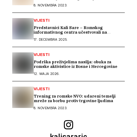
8. NOVEMBRA 2023.
VIJESTI
Predstavnici Kali Sare – Romskog
informativnog centra učestvovali na
uvodnom konsultacijskom sastanku EU IPA
17. DECEMBRA 2025.
programa o rodnoj ravnopravnosti i
socijalnoj zaštiti
VIJESTI
Podrška preživjelima nasilja: obuka za
romske aktivistice iz Bosne i Hercegovine
12. MAJA 2026.
VIJESTI
Trening za romske NVO: udareni temelji
mreže za borbu protiv trgovine ljudima
8. NOVEMBRA 2023.
kalisararic