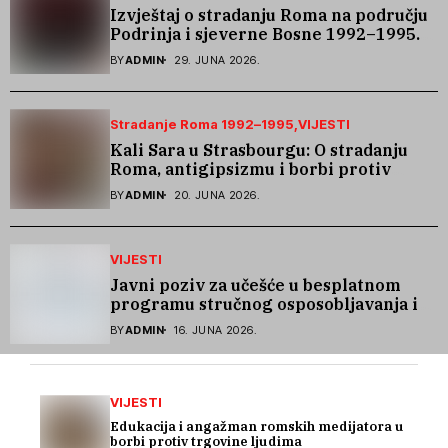
Izvještaj o stradanju Roma na području
Podrinja i sjeverne Bosne 1992–1995.
godine
BY
ADMIN
29. JUNA 2026.
Stradanje Roma 1992–1995
VIJESTI
Kali Sara u Strasbourgu: O stradanju
Roma, antigipsizmu i borbi protiv
govora mržnje
BY
ADMIN
20. JUNA 2026.
VIJESTI
Javni poziv za učešće u besplatnom
programu stručnog osposobljavanja i
podrške pri zapošljavanju
BY
ADMIN
16. JUNA 2026.
VIJESTI
Edukacija i angažman romskih medijatora u
borbi protiv trgovine ljudima