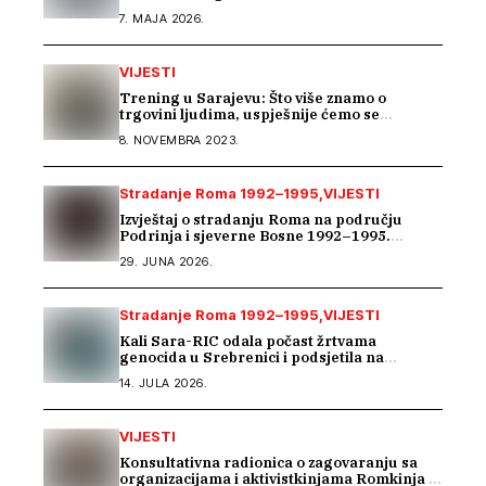
susretu posvećenom inkluziji romske djece
7. MAJA 2026.
VIJESTI
Trening u Sarajevu: Što više znamo o
trgovini ljudima, uspješnije ćemo se
suprotstaviti
8. NOVEMBRA 2023.
Stradanje Roma 1992–1995
VIJESTI
Izvještaj o stradanju Roma na području
Podrinja i sjeverne Bosne 1992–1995.
godine
29. JUNA 2026.
Stradanje Roma 1992–1995
VIJESTI
Kali Sara-RIC odala počast žrtvama
genocida u Srebrenici i podsjetila na
stradanje Roma iz Skočića
14. JULA 2026.
VIJESTI
Konsultativna radionica o zagovaranju sa
organizacijama i aktivistkinjama Romkinja i