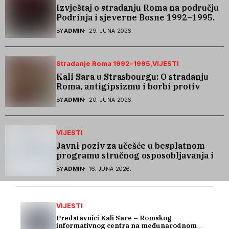
Izvještaj o stradanju Roma na području
Podrinja i sjeverne Bosne 1992–1995.
godine
BY
ADMIN
29. JUNA 2026.
Stradanje Roma 1992–1995
VIJESTI
Kali Sara u Strasbourgu: O stradanju
Roma, antigipsizmu i borbi protiv
govora mržnje
BY
ADMIN
20. JUNA 2026.
VIJESTI
Javni poziv za učešće u besplatnom
programu stručnog osposobljavanja i
podrške pri zapošljavanju
BY
ADMIN
16. JUNA 2026.
VIJESTI
Predstavnici Kali Sare – Romskog
informativnog centra na međunarodnom