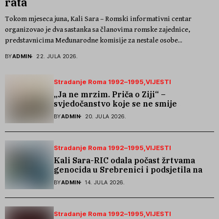
rata
Tokom mjeseca juna, Kali Sara – Romski informativni centar
organizovao je dva sastanka sa članovima romske zajednice,
predstavnicima Međunarodne komisije za nestale osobe...
BY
ADMIN
22. JULA 2026.
Stradanje Roma 1992–1995
VIJESTI
„Ja ne mrzim. Priča o Ziji“ –
svjedočanstvo koje se ne smije
zaboraviti
BY
ADMIN
20. JULA 2026.
Stradanje Roma 1992–1995
VIJESTI
Kali Sara-RIC odala počast žrtvama
genocida u Srebrenici i podsjetila na
stradanje Roma iz Skočića
BY
ADMIN
14. JULA 2026.
Stradanje Roma 1992–1995
VIJESTI