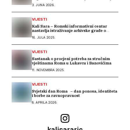
Sintkinja
3. JUNA 2026.
VIJESTI
Kali Sara – Romski informativni centar
nastavlja istraživanje arhivske građe o
Romima kroz saradnju s Arhivom Republike
16. JULA 2025.
Srpske
VIJESTI
Sastanak o procjeni potreba za stručnim
vještinama Roma u Lukavcu i Banovićima
11. NOVEMBRA 2025.
VIJESTI
Svjetski dan Roma – dan ponosa, identiteta
i borbe za ravnopravnost
8. APRILA 2026.
kalisararic