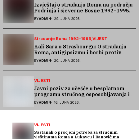
Izvještaj o stradanju Roma na području
Podrinja i sjeverne Bosne 1992–1995.
godine
BY
ADMIN
29. JUNA 2026.
Stradanje Roma 1992–1995
VIJESTI
Kali Sara u Strasbourgu: O stradanju
Roma, antigipsizmu i borbi protiv
govora mržnje
BY
ADMIN
20. JUNA 2026.
VIJESTI
Javni poziv za učešće u besplatnom
programu stručnog osposobljavanja i
podrške pri zapošljavanju
BY
ADMIN
16. JUNA 2026.
VIJESTI
Sastanak o procjeni potreba za stručnim
vještinama Roma u Lukavcu i Banovićima