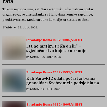
rata
Tokom mjeseca juna, Kali Sara – Romski informativni centar
organizovao je dva sastanka sa članovima romske zajednice,
predstavnicima Međunarodne komisije za nestale osobe...
BY
ADMIN
22. JULA 2026.
Stradanje Roma 1992–1995
VIJESTI
„Ja ne mrzim. Priča o Ziji“ –
svjedočanstvo koje se ne smije
zaboraviti
BY
ADMIN
20. JULA 2026.
Stradanje Roma 1992–1995
VIJESTI
Kali Sara-RIC odala počast žrtvama
genocida u Srebrenici i podsjetila na
stradanje Roma iz Skočića
BY
ADMIN
14. JULA 2026.
Stradanje Roma 1992–1995
VIJESTI