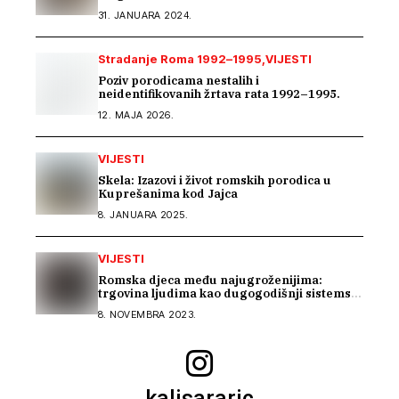
31. JANUARA 2024.
Stradanje Roma 1992–1995
VIJESTI
Poziv porodicama nestalih i
neidentifikovanih žrtava rata 1992–1995.
12. MAJA 2026.
VIJESTI
Skela: Izazovi i život romskih porodica u
Kuprešanima kod Jajca
8. JANUARA 2025.
VIJESTI
Romska djeca među najugroženijima:
trgovina ljudima kao dugogodišnji sistemski
problem u BiH
8. NOVEMBRA 2023.
kalisararic