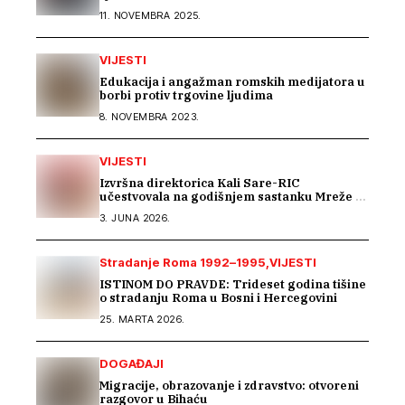
11. NOVEMBRA 2025.
VIJESTI
Edukacija i angažman romskih medijatora u
borbi protiv trgovine ljudima
8. NOVEMBRA 2023.
VIJESTI
Izvršna direktorica Kali Sare-RIC
učestvovala na godišnjem sastanku Mreže za
prava Roma u Parizu
3. JUNA 2026.
Stradanje Roma 1992–1995
VIJESTI
ISTINOM DO PRAVDE: Trideset godina tišine
o stradanju Roma u Bosni i Hercegovini
25. MARTA 2026.
DOGAĐAJI
Migracije, obrazovanje i zdravstvo: otvoreni
razgovor u Bihaću