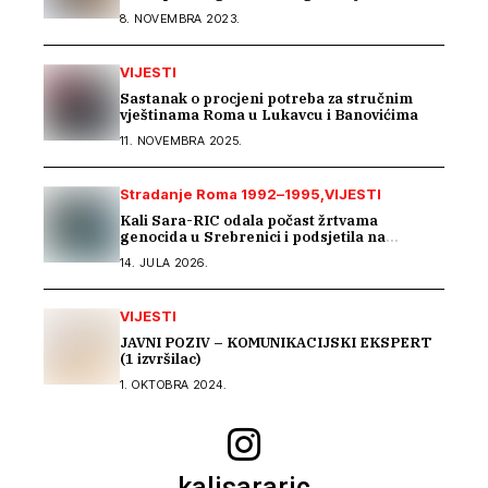
8. NOVEMBRA 2023.
VIJESTI
Sastanak o procjeni potreba za stručnim
vještinama Roma u Lukavcu i Banovićima
11. NOVEMBRA 2025.
Stradanje Roma 1992–1995
VIJESTI
Kali Sara-RIC odala počast žrtvama
genocida u Srebrenici i podsjetila na
stradanje Roma iz Skočića
14. JULA 2026.
VIJESTI
JAVNI POZIV – KOMUNIKACIJSKI EKSPERT
(1 izvršilac)
1. OKTOBRA 2024.
kalisararic