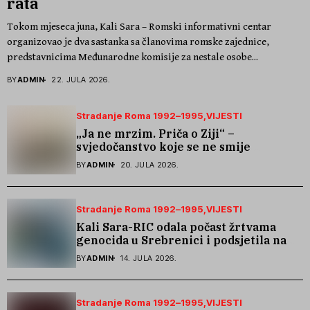
rata
Tokom mjeseca juna, Kali Sara – Romski informativni centar
organizovao je dva sastanka sa članovima romske zajednice,
predstavnicima Međunarodne komisije za nestale osobe...
BY
ADMIN
22. JULA 2026.
Stradanje Roma 1992–1995
VIJESTI
„Ja ne mrzim. Priča o Ziji“ –
svjedočanstvo koje se ne smije
zaboraviti
BY
ADMIN
20. JULA 2026.
Stradanje Roma 1992–1995
VIJESTI
Kali Sara-RIC odala počast žrtvama
genocida u Srebrenici i podsjetila na
stradanje Roma iz Skočića
BY
ADMIN
14. JULA 2026.
Stradanje Roma 1992–1995
VIJESTI