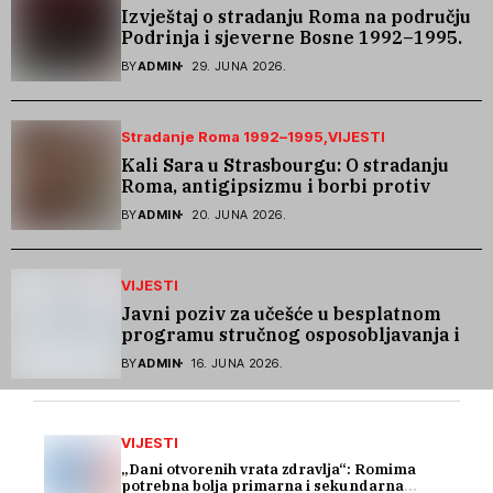
Izvještaj o stradanju Roma na području
Podrinja i sjeverne Bosne 1992–1995.
godine
BY
ADMIN
29. JUNA 2026.
Stradanje Roma 1992–1995
VIJESTI
Kali Sara u Strasbourgu: O stradanju
Roma, antigipsizmu i borbi protiv
govora mržnje
BY
ADMIN
20. JUNA 2026.
VIJESTI
Javni poziv za učešće u besplatnom
programu stručnog osposobljavanja i
podrške pri zapošljavanju
BY
ADMIN
16. JUNA 2026.
VIJESTI
„Dani otvorenih vrata zdravlja“: Romima
potrebna bolja primarna i sekundarna