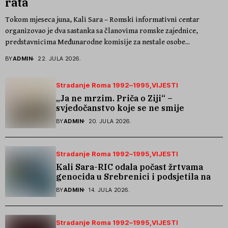
rata
Tokom mjeseca juna, Kali Sara – Romski informativni centar
organizovao je dva sastanka sa članovima romske zajednice,
predstavnicima Međunarodne komisije za nestale osobe...
BY
ADMIN
22. JULA 2026.
Stradanje Roma 1992–1995
VIJESTI
„Ja ne mrzim. Priča o Ziji“ –
svjedočanstvo koje se ne smije
zaboraviti
BY
ADMIN
20. JULA 2026.
Stradanje Roma 1992–1995
VIJESTI
Kali Sara-RIC odala počast žrtvama
genocida u Srebrenici i podsjetila na
stradanje Roma iz Skočića
BY
ADMIN
14. JULA 2026.
Stradanje Roma 1992–1995
VIJESTI