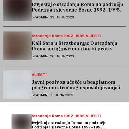
Izvještaj o stradanju Roma na području
Podrinja i sjeverne Bosne 1992–1995.
godine
BY
ADMIN
29. JUNA 2026.
Stradanje Roma 1992–1995
VIJESTI
Kali Sara u Strasbourgu: O stradanju
Roma, antigipsizmu i borbi protiv
govora mržnje
BY
ADMIN
20. JUNA 2026.
VIJESTI
Javni poziv za učešće u besplatnom
programu stručnog osposobljavanja i
podrške pri zapošljavanju
BY
ADMIN
16. JUNA 2026.
Stradanje Roma 1992–1995
VIJESTI
Izvještaj o stradanju Roma na području
Podrinja i sjeverne Bosne 1992–1995.