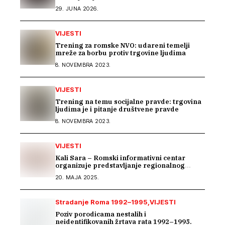
godine
29. JUNA 2026.
VIJESTI
Trening za romske NVO: udareni temelji
mreže za borbu protiv trgovine ljudima
8. NOVEMBRA 2023.
VIJESTI
Trening na temu socijalne pravde: trgovina
ljudima je i pitanje društvene pravde
8. NOVEMBRA 2023.
VIJESTI
Kali Sara – Romski informativni centar
organizuje predstavljanje regionalnog
projekta „BEYOND BARRIERS: RESILIENCE
20. MAJA 2025.
OF ROMA IN THE WESTERN BALKANS“
Stradanje Roma 1992–1995
VIJESTI
Poziv porodicama nestalih i
neidentifikovanih žrtava rata 1992–1995.