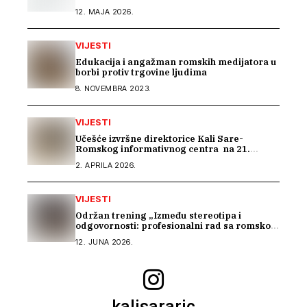
12. MAJA 2026.
VIJESTI
Edukacija i angažman romskih medijatora u
borbi protiv trgovine ljudima
8. NOVEMBRA 2023.
VIJESTI
Učešće izvršne direktorice Kali Sare-
Romskog informativnog centra na 21.
sastanku Dijaloga Vijeća Evrope sa romskim
2. APRILA 2026.
OCD
VIJESTI
Održan trening „Između stereotipa i
odgovornosti: profesionalni rad sa romskom
zajednicom“
12. JUNA 2026.
kalisararic