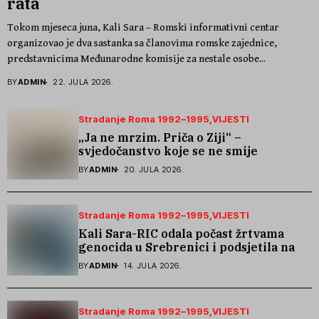
rata
Tokom mjeseca juna, Kali Sara – Romski informativni centar
organizovao je dva sastanka sa članovima romske zajednice,
predstavnicima Međunarodne komisije za nestale osobe...
BY
ADMIN
22. JULA 2026.
Stradanje Roma 1992–1995
VIJESTI
„Ja ne mrzim. Priča o Ziji“ –
svjedočanstvo koje se ne smije
zaboraviti
BY
ADMIN
20. JULA 2026.
Stradanje Roma 1992–1995
VIJESTI
Kali Sara-RIC odala počast žrtvama
genocida u Srebrenici i podsjetila na
stradanje Roma iz Skočića
BY
ADMIN
14. JULA 2026.
Stradanje Roma 1992–1995
VIJESTI