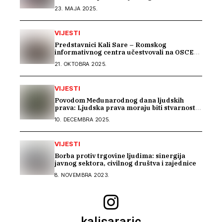
projekat „Beyond Barriers“
23. MAJA 2025.
VIJESTI
Predstavnici Kali Sare – Romskog
informativnog centra učestvovali na OSCE
Warsaw Human Dimension konferenciji
21. OKTOBRA 2025.
VIJESTI
Povodom Međunarodnog dana ljudskih
prava: Ljudska prava moraju biti stvarnost
za sve
10. DECEMBRA 2025.
VIJESTI
Borba protiv trgovine ljudima: sinergija
javnog sektora, civilnog društva i zajednice
8. NOVEMBRA 2023.
kalisararic