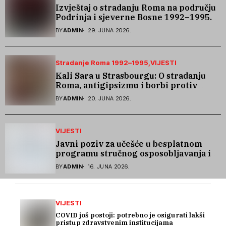
Izvještaj o stradanju Roma na području
Podrinja i sjeverne Bosne 1992–1995.
godine
BY
ADMIN
29. JUNA 2026.
Stradanje Roma 1992–1995
VIJESTI
Kali Sara u Strasbourgu: O stradanju
Roma, antigipsizmu i borbi protiv
govora mržnje
BY
ADMIN
20. JUNA 2026.
VIJESTI
Javni poziv za učešće u besplatnom
programu stručnog osposobljavanja i
podrške pri zapošljavanju
BY
ADMIN
16. JUNA 2026.
VIJESTI
COVID još postoji: potrebno je osigurati lakši
pristup zdravstvenim institucijama