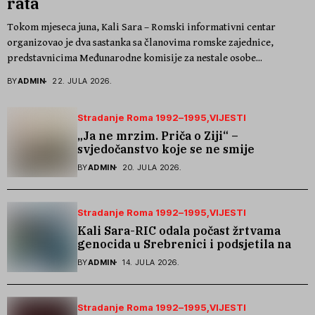
rata
Tokom mjeseca juna, Kali Sara – Romski informativni centar
organizovao je dva sastanka sa članovima romske zajednice,
predstavnicima Međunarodne komisije za nestale osobe...
BY
ADMIN
22. JULA 2026.
Stradanje Roma 1992–1995
VIJESTI
„Ja ne mrzim. Priča o Ziji“ –
svjedočanstvo koje se ne smije
zaboraviti
BY
ADMIN
20. JULA 2026.
Stradanje Roma 1992–1995
VIJESTI
Kali Sara-RIC odala počast žrtvama
genocida u Srebrenici i podsjetila na
stradanje Roma iz Skočića
BY
ADMIN
14. JULA 2026.
Stradanje Roma 1992–1995
VIJESTI