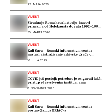
22. MAJA 2026.
VIJESTI
Stradanje Roma kroz historiju: izazovi
priznanja od Holokausta do rata 1992–1995
u BiH
30. MARTA 2026.
VIJESTI
Kali Sara – Romski informativni centar
nastavlja istraživanje arhivske građe o
Romima kroz saradnju s Arhivom Republike
16. JULA 2025.
Srpske
VIJESTI
COVID još postoji: potrebno je osigurati lakši
pristup zdravstvenim institucijama
8. NOVEMBRA 2023.
VIJESTI
Kali Sara – Romski informativni centar
postao članica ERIAC-a