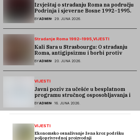
Izvještaj o stradanju Roma na području
Podrinja i sjeverne Bosne 1992–1995.
godine
BY
ADMIN
29. JUNA 2026.
Stradanje Roma 1992–1995
VIJESTI
Kali Sara u Strasbourgu: O stradanju
Roma, antigipsizmu i borbi protiv
govora mržnje
BY
ADMIN
20. JUNA 2026.
VIJESTI
Javni poziv za učešće u besplatnom
programu stručnog osposobljavanja i
podrške pri zapošljavanju
BY
ADMIN
16. JUNA 2026.
VIJESTI
Ekonomsko osnaživanje žena kroz podršku
poljoprivrednoj proizvodnji