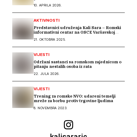
10. APRILA 2026.
AKTIVNOSTI
Predstavnici udruženja Kali Sara – Romski
informativni centar na OSCE Varšavskoj
konferenciji predstavili Izvještaj o stradanju
21. OKTOBRA 2025.
Roma na području Podrinja u periodu 1992–
1995. godine
VIJESTI
Održani sastanci sa romskom zajednicom o
pitanju nestalih osoba iz rata
22. JULA 2026.
VIJESTI
Trening za romske NVO: udareni temelji
mreže za borbu protiv trgovine ljudima
8. NOVEMBRA 2023.
kalisararic