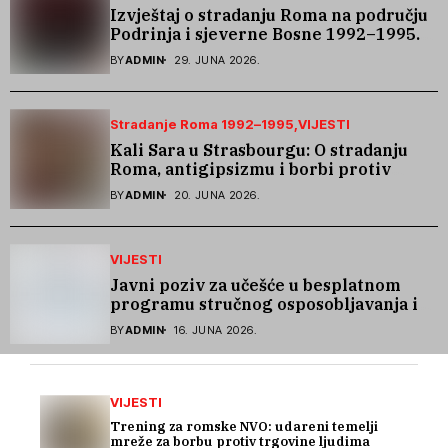
Izvještaj o stradanju Roma na području
Podrinja i sjeverne Bosne 1992–1995.
godine
BY
ADMIN
29. JUNA 2026.
Stradanje Roma 1992–1995
VIJESTI
Kali Sara u Strasbourgu: O stradanju
Roma, antigipsizmu i borbi protiv
govora mržnje
BY
ADMIN
20. JUNA 2026.
VIJESTI
Javni poziv za učešće u besplatnom
programu stručnog osposobljavanja i
podrške pri zapošljavanju
BY
ADMIN
16. JUNA 2026.
VIJESTI
Trening za romske NVO: udareni temelji
mreže za borbu protiv trgovine ljudima