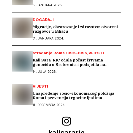
8. JANUARA 2025.
DOGAĐAJI
Migracije, obrazovanje i zdravstvo: otvoreni
razgovor u Bihaću
31. JANUARA 2024.
Stradanje Roma 1992–1995
VIJESTI
Kali Sara-RIC odala počast žrtvama
genocida u Srebrenici i podsjetila na
stradanje Roma iz Skočića
14. JULA 2026.
VIJESTI
Unapređenje socio-ekonomskog položaja
Roma i prevencija trgovine ljudima
11. DECEMBRA 2024.
kalisararic