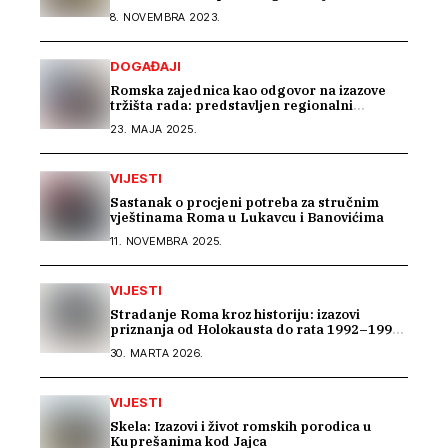
8. NOVEMBRA 2023.
DOGAĐAJI
Romska zajednica kao odgovor na izazove
tržišta rada: predstavljen regionalni
projekat „Beyond Barriers“
23. MAJA 2025.
VIJESTI
Sastanak o procjeni potreba za stručnim
vještinama Roma u Lukavcu i Banovićima
11. NOVEMBRA 2025.
VIJESTI
Stradanje Roma kroz historiju: izazovi
priznanja od Holokausta do rata 1992–1995
u BiH
30. MARTA 2026.
VIJESTI
Skela: Izazovi i život romskih porodica u
Kuprešanima kod Jajca