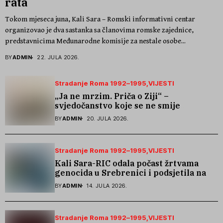
rata
Tokom mjeseca juna, Kali Sara – Romski informativni centar
organizovao je dva sastanka sa članovima romske zajednice,
predstavnicima Međunarodne komisije za nestale osobe...
BY
ADMIN
22. JULA 2026.
Stradanje Roma 1992–1995
VIJESTI
„Ja ne mrzim. Priča o Ziji“ –
svjedočanstvo koje se ne smije
zaboraviti
BY
ADMIN
20. JULA 2026.
Stradanje Roma 1992–1995
VIJESTI
Kali Sara-RIC odala počast žrtvama
genocida u Srebrenici i podsjetila na
stradanje Roma iz Skočića
BY
ADMIN
14. JULA 2026.
Stradanje Roma 1992–1995
VIJESTI