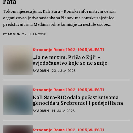
rata
Tokom mjeseca juna, Kali Sara – Romski informativni centar
organizovao je dva sastanka sa članovima romske zajednice,
predstavnicima Međunarodne komisije za nestale osobe...
BY
ADMIN
22. JULA 2026.
Stradanje Roma 1992–1995
VIJESTI
„Ja ne mrzim. Priča o Ziji“ –
svjedočanstvo koje se ne smije
zaboraviti
BY
ADMIN
20. JULA 2026.
Stradanje Roma 1992–1995
VIJESTI
Kali Sara-RIC odala počast žrtvama
genocida u Srebrenici i podsjetila na
stradanje Roma iz Skočića
BY
ADMIN
14. JULA 2026.
Stradanje Roma 1992–1995
VIJESTI