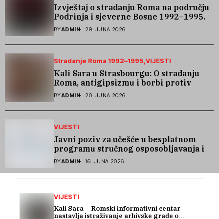
Izvještaj o stradanju Roma na području
Podrinja i sjeverne Bosne 1992–1995.
godine
BY
ADMIN
29. JUNA 2026.
Stradanje Roma 1992–1995
VIJESTI
Kali Sara u Strasbourgu: O stradanju
Roma, antigipsizmu i borbi protiv
govora mržnje
BY
ADMIN
20. JUNA 2026.
VIJESTI
Javni poziv za učešće u besplatnom
programu stručnog osposobljavanja i
podrške pri zapošljavanju
BY
ADMIN
16. JUNA 2026.
VIJESTI
Kali Sara – Romski informativni centar
nastavlja istraživanje arhivske građe o