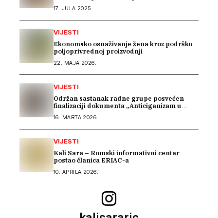
saradnju u istraživanju građe o Romima –
17. JULA 2025.
Kali Sara
VIJESTI
Ekonomsko osnaživanje žena kroz podršku
poljoprivrednoj proizvodnji
22. MAJA 2026.
VIJESTI
Održan sastanak radne grupe posvećen
finalizaciji dokumenta „Anticiganizam u
Bosni i Hercegovini“
16. MARTA 2026.
VIJESTI
Kali Sara – Romski informativni centar
postao članica ERIAC-a
10. APRILA 2026.
kalisararic