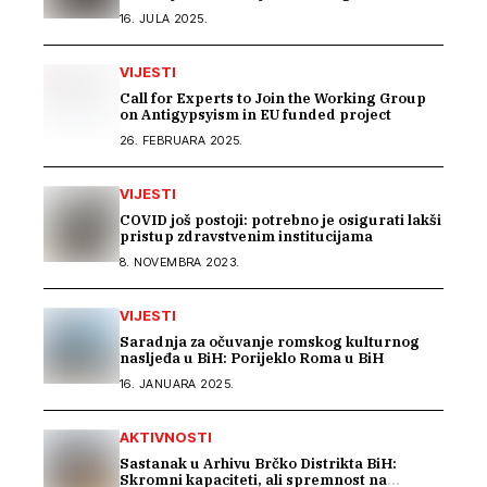
Romima kroz saradnju s Arhivom Republike
16. JULA 2025.
Srpske
VIJESTI
Call for Experts to Join the Working Group
on Antigypsyism in EU funded project
26. FEBRUARA 2025.
VIJESTI
COVID još postoji: potrebno je osigurati lakši
pristup zdravstvenim institucijama
8. NOVEMBRA 2023.
VIJESTI
Saradnja za očuvanje romskog kulturnog
nasljeđa u BiH: Porijeklo Roma u BiH
16. JANUARA 2025.
AKTIVNOSTI
Sastanak u Arhivu Brčko Distrikta BiH:
Skromni kapaciteti, ali spremnost na