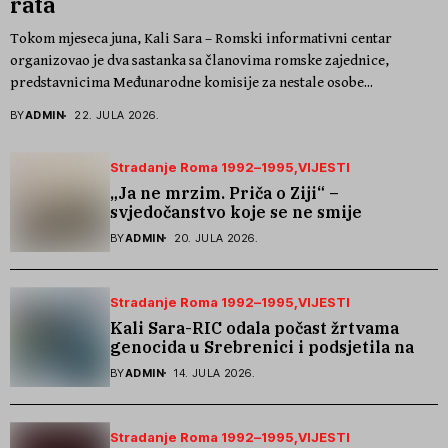
rata
Tokom mjeseca juna, Kali Sara – Romski informativni centar
organizovao je dva sastanka sa članovima romske zajednice,
predstavnicima Međunarodne komisije za nestale osobe...
BY
ADMIN
22. JULA 2026.
Stradanje Roma 1992–1995
VIJESTI
„Ja ne mrzim. Priča o Ziji“ –
svjedočanstvo koje se ne smije
zaboraviti
BY
ADMIN
20. JULA 2026.
Stradanje Roma 1992–1995
VIJESTI
Kali Sara-RIC odala počast žrtvama
genocida u Srebrenici i podsjetila na
stradanje Roma iz Skočića
BY
ADMIN
14. JULA 2026.
Stradanje Roma 1992–1995
VIJESTI