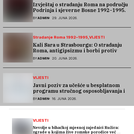
Izvještaj o stradanju Roma na području
Podrinja i sjeverne Bosne 1992–1995.
godine
BY
ADMIN
29. JUNA 2026.
Stradanje Roma 1992–1995
VIJESTI
Kali Sara u Strasbourgu: O stradanju
Roma, antigipsizmu i borbi protiv
govora mržnje
BY
ADMIN
20. JUNA 2026.
VIJESTI
Javni poziv za učešće u besplatnom
programu stručnog osposobljavanja i
podrške pri zapošljavanju
BY
ADMIN
16. JUNA 2026.
VIJESTI
Nevolje u bihaćkoj mjesnoj zajednici Ružica:
zgrade u kojima žive romske porodice već 15