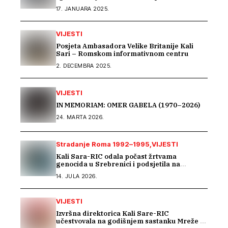
godina nemaju upravitelja
17. JANUARA 2025.
VIJESTI
Posjeta Ambasadora Velike Britanije Kali
Sari – Romskom informativnom centru
2. DECEMBRA 2025.
VIJESTI
IN MEMORIAM: OMER GABELA (1970–2026)
24. MARTA 2026.
Stradanje Roma 1992–1995
VIJESTI
Kali Sara-RIC odala počast žrtvama
genocida u Srebrenici i podsjetila na
stradanje Roma iz Skočića
14. JULA 2026.
VIJESTI
Izvršna direktorica Kali Sare-RIC
učestvovala na godišnjem sastanku Mreže za