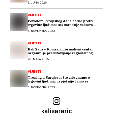
prava Roma u Parizu
3. JUNA 2026.
VIJESTI
Povodom Evropskog dana borbe protiv
trgovine ljudima: Bez saradnje sektora
nema efikasne borbe
8. NOVEMBRA 2023.
VIJESTI
Kali Sara – Romski informativni centar
organizuje predstavljanje regionalnog
projekta „BEYOND BARRIERS: RESILIENCE
20. MAJA 2025.
OF ROMA IN THE WESTERN BALKANS“
VIJESTI
Trening u Sarajevu: Što više znamo o
trgovini ljudima, uspješnije ćemo se
suprotstaviti
8. NOVEMBRA 2023.
kalisararic