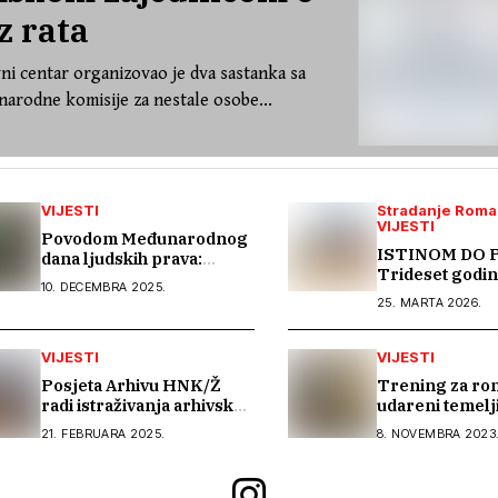
z rata
ni centar organizovao je dva sastanka sa
arodne komisije za nestale osobe...
VIJESTI
Stradanje Roma
VIJESTI
Povodom Međunarodnog
ISTINOM DO 
dana ljudskih prava:
Trideset godina
Ljudska prava moraju biti
10. DECEMBRA 2025.
stradanju Roma
stvarnost za sve
25. MARTA 2026.
Hercegovini
VIJESTI
VIJESTI
Posjeta Arhivu HNK/Ž
Trening za ro
radi istraživanja arhivske
udareni temelj
građe o Romima
borbu protiv t
21. FEBRUARA 2025.
8. NOVEMBRA 2023
ljudima