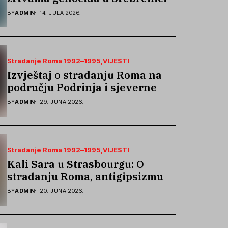
podsjetila na stradanje Roma iz
BY
ADMIN
14. JULA 2026.
Skočića
Stradanje Roma 1992–1995
VIJESTI
Izvještaj o stradanju Roma na
području Podrinja i sjeverne
Bosne 1992–1995. godine
BY
ADMIN
29. JUNA 2026.
Stradanje Roma 1992–1995
VIJESTI
Kali Sara u Strasbourgu: O
stradanju Roma, antigipsizmu i
borbi protiv govora mržnje
BY
ADMIN
20. JUNA 2026.