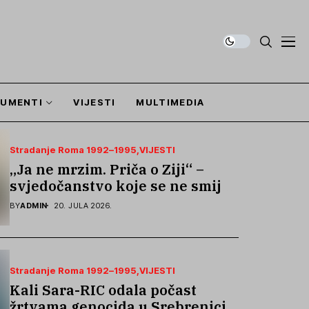
UMENTI
VIJESTI
MULTIMEDIA
Stradanje Roma 1992–1995
VIJESTI
„Ja ne mrzim. Priča o Ziji“ –
svjedočanstvo koje se ne smije
zaboraviti
BY
ADMIN
20. JULA 2026.
Stradanje Roma 1992–1995
VIJESTI
Kali Sara-RIC odala počast
žrtvama genocida u Srebrenici i