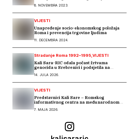
8. NOVEMBRA 2023.
VIJESTI
Unapređenje socio-ekonomskog položaja
Roma i prevencija trgovine ljudima
11. DECEMBRA 2024.
Stradanje Roma 1992–1995
VIJESTI
Kali Sara-RIC odala počast žrtvama
genocida u Srebrenici i podsjetila na
stradanje Roma iz Skočića
14. JULA 2026.
VIJESTI
Predstavnici Kali Sare – Romskog
informativnog centra na međunarodnom
susretu posvećenom inkluziji romske djece
7. MAJA 2026.
kalisararic