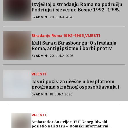
Izvještaj o stradanju Roma na području
Podrinja i sjeverne Bosne 1992–1995.
godine
BY
ADMIN
29. JUNA 2026.
Stradanje Roma 1992–1995
VIJESTI
Kali Sara u Strasbourgu: O stradanju
Roma, antigipsizmu i borbi protiv
govora mržnje
BY
ADMIN
20. JUNA 2026.
VIJESTI
Javni poziv za učešće u besplatnom
programu stručnog osposobljavanja i
podrške pri zapošljavanju
BY
ADMIN
16. JUNA 2026.
VIJESTI
Ambasador Austrije u BiH Georg Diwald
posjetio Kali Saru – Romski informativni