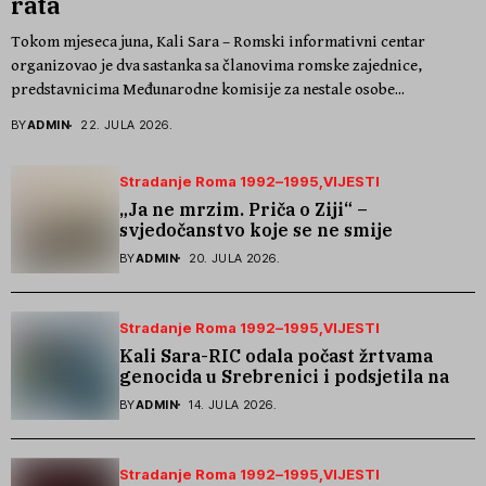
rata
Tokom mjeseca juna, Kali Sara – Romski informativni centar
organizovao je dva sastanka sa članovima romske zajednice,
predstavnicima Međunarodne komisije za nestale osobe...
BY
ADMIN
22. JULA 2026.
Stradanje Roma 1992–1995
VIJESTI
„Ja ne mrzim. Priča o Ziji“ –
svjedočanstvo koje se ne smije
zaboraviti
BY
ADMIN
20. JULA 2026.
Stradanje Roma 1992–1995
VIJESTI
Kali Sara-RIC odala počast žrtvama
genocida u Srebrenici i podsjetila na
stradanje Roma iz Skočića
BY
ADMIN
14. JULA 2026.
Stradanje Roma 1992–1995
VIJESTI