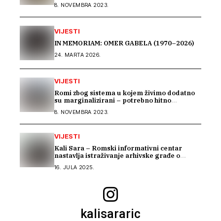
8. NOVEMBRA 2023.
VIJESTI
IN MEMORIAM: OMER GABELA (1970–2026)
24. MARTA 2026.
VIJESTI
Romi zbog sistema u kojem živimo dodatno
su marginalizirani – potrebno hitno
usklađivanje sistema socijalne zaštite na
8. NOVEMBRA 2023.
nivou BiH
VIJESTI
Kali Sara – Romski informativni centar
nastavlja istraživanje arhivske građe o
Romima kroz saradnju s Arhivom Republike
16. JULA 2025.
Srpske
kalisararic