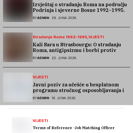
Izvještaj o stradanju Roma na području
Podrinja i sjeverne Bosne 1992–1995.
godine
BY
ADMIN
29. JUNA 2026.
Stradanje Roma 1992–1995
VIJESTI
Kali Sara u Strasbourgu: O stradanju
Roma, antigipsizmu i borbi protiv
govora mržnje
BY
ADMIN
20. JUNA 2026.
VIJESTI
Javni poziv za učešće u besplatnom
programu stručnog osposobljavanja i
podrške pri zapošljavanju
BY
ADMIN
16. JUNA 2026.
VIJESTI
Terms of Reference -Job Matching Officer