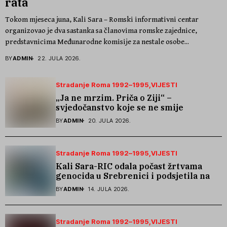
rata
Tokom mjeseca juna, Kali Sara – Romski informativni centar
organizovao je dva sastanka sa članovima romske zajednice,
predstavnicima Međunarodne komisije za nestale osobe...
BY
ADMIN
22. JULA 2026.
Stradanje Roma 1992–1995
VIJESTI
„Ja ne mrzim. Priča o Ziji“ –
svjedočanstvo koje se ne smije
zaboraviti
BY
ADMIN
20. JULA 2026.
Stradanje Roma 1992–1995
VIJESTI
Kali Sara-RIC odala počast žrtvama
genocida u Srebrenici i podsjetila na
stradanje Roma iz Skočića
BY
ADMIN
14. JULA 2026.
Stradanje Roma 1992–1995
VIJESTI