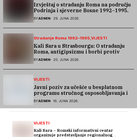
Izvještaj o stradanju Roma na području
Podrinja i sjeverne Bosne 1992–1995.
godine
BY
ADMIN
29. JUNA 2026.
Stradanje Roma 1992–1995
VIJESTI
Kali Sara u Strasbourgu: O stradanju
Roma, antigipsizmu i borbi protiv
govora mržnje
BY
ADMIN
20. JUNA 2026.
VIJESTI
Javni poziv za učešće u besplatnom
programu stručnog osposobljavanja i
podrške pri zapošljavanju
BY
ADMIN
16. JUNA 2026.
VIJESTI
Kali Sara – Romski informativni centar
organizuje predstavljanje regionalnog