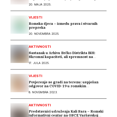
projekta „BEYOND BARRIERS: RESILIENCE
20. MAJA 2025.
OF ROMA IN THE WESTERN BALKANS“
VIJESTI
Romska djeca – između prava i stvarnih
prepreka
20. NOVEMBRA 2025.
AKTIVNOSTI
Sastanak u Arhivu Brčko Distrikta BiH:
Skromni kapaciteti, ali spremnost na
saradnju u istraživanju građe o Romima –
17. JULA 2025.
Kali Sara
VIJESTI
Povjerenje se gradi na terenu: uspješan
odgovor na COVID-19 u romskim
zajednicama
8. NOVEMBRA 2023.
AKTIVNOSTI
Predstavnici udruženja Kali Sara – Romski
informativni centar na OSCE Varšavskoj