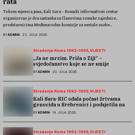
rata
Tokom mjeseca juna, Kali Sara – Romski informativni centar
organizovao je dva sastanka sa članovima romske zajednice,
predstavnicima Međunarodne komisije za nestale osobe...
BY
ADMIN
22. JULA 2026.
Stradanje Roma 1992–1995
VIJESTI
„Ja ne mrzim. Priča o Ziji“ –
svjedočanstvo koje se ne smije
zaboraviti
BY
ADMIN
20. JULA 2026.
Stradanje Roma 1992–1995
VIJESTI
Kali Sara-RIC odala počast žrtvama
genocida u Srebrenici i podsjetila na
stradanje Roma iz Skočića
BY
ADMIN
14. JULA 2026.
Stradanje Roma 1992–1995
VIJESTI