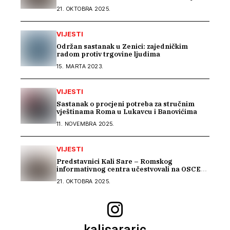
konferenciji predstavili Izvještaj o stradanju
21. OKTOBRA 2025.
Roma na području Podrinja u periodu 1992–
1995. godine
VIJESTI
Održan sastanak u Zenici: zajedničkim
radom protiv trgovine ljudima
15. MARTA 2023.
VIJESTI
Sastanak o procjeni potreba za stručnim
vještinama Roma u Lukavcu i Banovićima
11. NOVEMBRA 2025.
VIJESTI
Predstavnici Kali Sare – Romskog
informativnog centra učestvovali na OSCE
Warsaw Human Dimension konferenciji
21. OKTOBRA 2025.
kalisararic