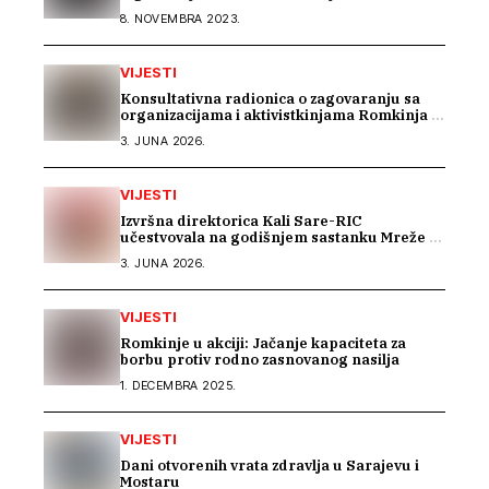
nema efikasne borbe
8. NOVEMBRA 2023.
VIJESTI
Konsultativna radionica o zagovaranju sa
organizacijama i aktivistkinjama Romkinja i
Sintkinja
3. JUNA 2026.
VIJESTI
Izvršna direktorica Kali Sare-RIC
učestvovala na godišnjem sastanku Mreže za
prava Roma u Parizu
3. JUNA 2026.
VIJESTI
Romkinje u akciji: Jačanje kapaciteta za
borbu protiv rodno zasnovanog nasilja
1. DECEMBRA 2025.
VIJESTI
Dani otvorenih vrata zdravlja u Sarajevu i
Mostaru