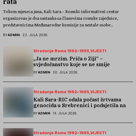
rata
Tokom mjeseca juna, Kali Sara – Romski informativni centar
organizovao je dva sastanka sa članovima romske zajednice,
predstavnicima Međunarodne komisije za nestale osobe...
BY
ADMIN
22. JULA 2026.
Stradanje Roma 1992–1995
VIJESTI
„Ja ne mrzim. Priča o Ziji“ –
svjedočanstvo koje se ne smije
zaboraviti
BY
ADMIN
20. JULA 2026.
Stradanje Roma 1992–1995
VIJESTI
Kali Sara-RIC odala počast žrtvama
genocida u Srebrenici i podsjetila na
stradanje Roma iz Skočića
BY
ADMIN
14. JULA 2026.
Stradanje Roma 1992–1995
VIJESTI