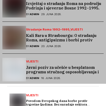
Izvještaj o stradanju Roma na području
Podrinja i sjeverne Bosne 1992–1995.
godine
BY
ADMIN
29. JUNA 2026.
Stradanje Roma 1992–1995
VIJESTI
Kali Sara u Strasbourgu: O stradanju
Roma, antigipsizmu i borbi protiv
govora mržnje
BY
ADMIN
20. JUNA 2026.
VIJESTI
Javni poziv za učešće u besplatnom
programu stručnog osposobljavanja i
podrške pri zapošljavanju
BY
ADMIN
16. JUNA 2026.
VIJESTI
Povodom Evropskog dana borbe protiv
trgovine ljudima: Bez saradnje sektora