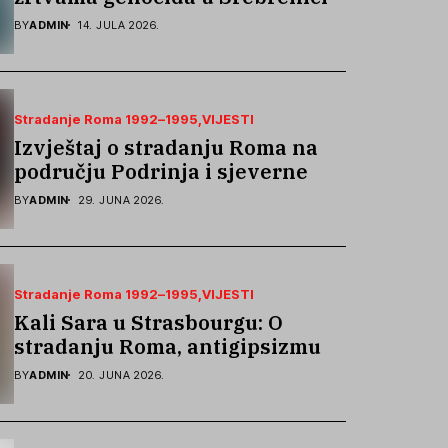
podsjetila na stradanje Roma iz
BY
ADMIN
14. JULA 2026.
Skočića
Stradanje Roma 1992–1995
VIJESTI
Izvještaj o stradanju Roma na
području Podrinja i sjeverne
Bosne 1992–1995. godine
BY
ADMIN
29. JUNA 2026.
Stradanje Roma 1992–1995
VIJESTI
Kali Sara u Strasbourgu: O
stradanju Roma, antigipsizmu i
borbi protiv govora mržnje
BY
ADMIN
20. JUNA 2026.