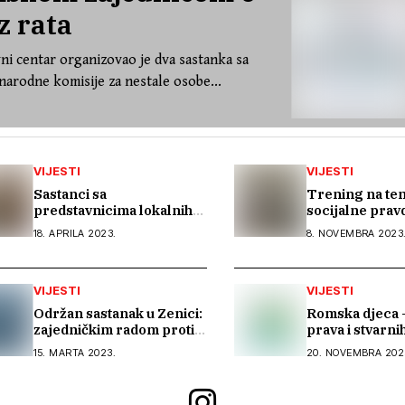
z rata
ni centar organizovao je dva sastanka sa
arodne komisije za nestale osobe...
VIJESTI
VIJESTI
Sastanci sa
Trening na te
predstavnicima lokalnih
socijalne prav
institucija u Jajcu, Bihaću,
ljudima je i pit
18. APRILA 2023.
8. NOVEMBRA 2023
Živinicama i Modriči
društvene pra
VIJESTI
VIJESTI
Održan sastanak u Zenici:
Romska djeca 
zajedničkim radom protiv
prava i stvarn
trgovine ljudima
15. MARTA 2023.
20. NOVEMBRA 202