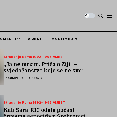
UMENTI
VIJESTI
MULTIMEDIA
Stradanje Roma 1992–1995
VIJESTI
„Ja ne mrzim. Priča o Ziji“ –
svjedočanstvo koje se ne smije
zaboraviti
BY
ADMIN
20. JULA 2026.
Stradanje Roma 1992–1995
VIJESTI
Kali Sara-RIC odala počast
žrtvama genocida u Srebrenici i