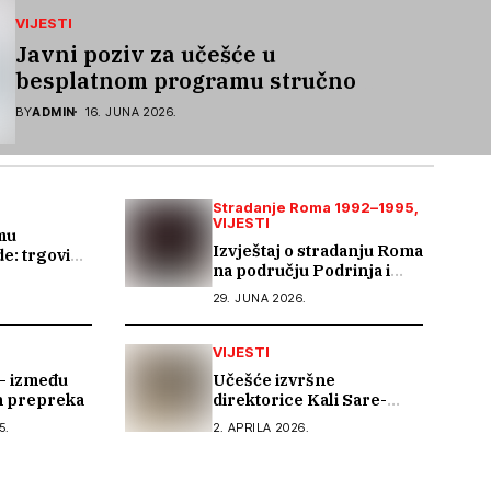
VIJESTI
Javni poziv za učešće u
besplatnom programu stručnog
osposobljavanja i podrške pri
BY
ADMIN
16. JUNA 2026.
zapošljavanju
Stradanje Roma 1992–1995
VIJESTI
mu
Izvještaj o stradanju Roma
de: trgovina
na području Podrinja i
anje
.
sjeverne Bosne 1992–
vde
29. JUNA 2026.
1995. godine
VIJESTI
– između
Učešće izvršne
ih prepreka
direktorice Kali Sare-
Romskog informativnog
5.
2. APRILA 2026.
centra na 21. sastanku
Dijaloga Vijeća Evrope sa
romskim OCD