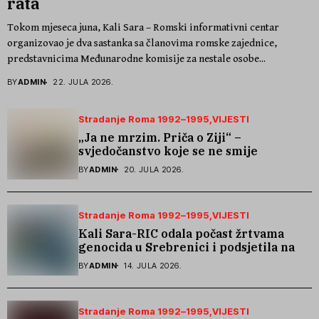
rata
Tokom mjeseca juna, Kali Sara – Romski informativni centar
organizovao je dva sastanka sa članovima romske zajednice,
predstavnicima Međunarodne komisije za nestale osobe...
BY
ADMIN
22. JULA 2026.
Stradanje Roma 1992–1995
VIJESTI
„Ja ne mrzim. Priča o Ziji“ –
svjedočanstvo koje se ne smije
zaboraviti
BY
ADMIN
20. JULA 2026.
Stradanje Roma 1992–1995
VIJESTI
Kali Sara-RIC odala počast žrtvama
genocida u Srebrenici i podsjetila na
stradanje Roma iz Skočića
BY
ADMIN
14. JULA 2026.
Stradanje Roma 1992–1995
VIJESTI