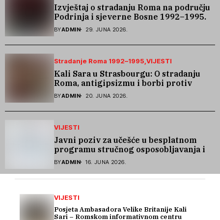
Izvještaj o stradanju Roma na području
Podrinja i sjeverne Bosne 1992–1995.
godine
BY
ADMIN
29. JUNA 2026.
Stradanje Roma 1992–1995
VIJESTI
Kali Sara u Strasbourgu: O stradanju
Roma, antigipsizmu i borbi protiv
govora mržnje
BY
ADMIN
20. JUNA 2026.
VIJESTI
Javni poziv za učešće u besplatnom
programu stručnog osposobljavanja i
podrške pri zapošljavanju
BY
ADMIN
16. JUNA 2026.
VIJESTI
Posjeta Ambasadora Velike Britanije Kali
Sari – Romskom informativnom centru