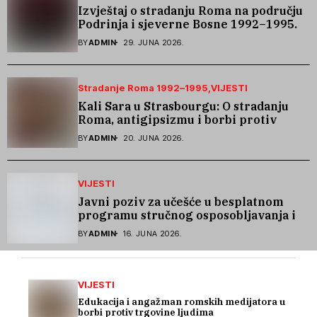
Izvještaj o stradanju Roma na području
Podrinja i sjeverne Bosne 1992–1995.
godine
BY
ADMIN
29. JUNA 2026.
Stradanje Roma 1992–1995
VIJESTI
Kali Sara u Strasbourgu: O stradanju
Roma, antigipsizmu i borbi protiv
govora mržnje
BY
ADMIN
20. JUNA 2026.
VIJESTI
Javni poziv za učešće u besplatnom
programu stručnog osposobljavanja i
podrške pri zapošljavanju
BY
ADMIN
16. JUNA 2026.
VIJESTI
Edukacija i angažman romskih medijatora u
borbi protiv trgovine ljudima