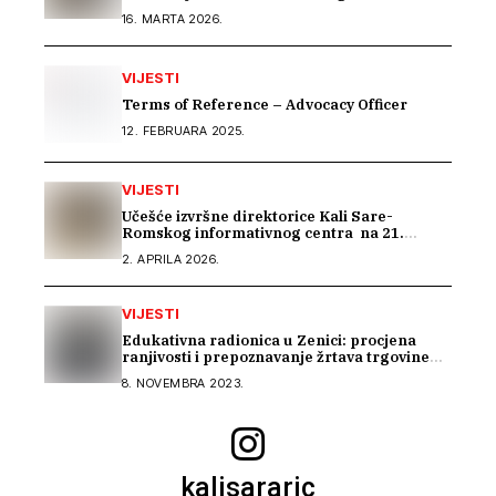
Bosni i Hercegovini“
16. MARTA 2026.
VIJESTI
Terms of Reference – Advocacy Officer
12. FEBRUARA 2025.
VIJESTI
Učešće izvršne direktorice Kali Sare-
Romskog informativnog centra na 21.
sastanku Dijaloga Vijeća Evrope sa romskim
2. APRILA 2026.
OCD
VIJESTI
Edukativna radionica u Zenici: procjena
ranjivosti i prepoznavanje žrtava trgovine
ljudima mora početi u školama
8. NOVEMBRA 2023.
kalisararic