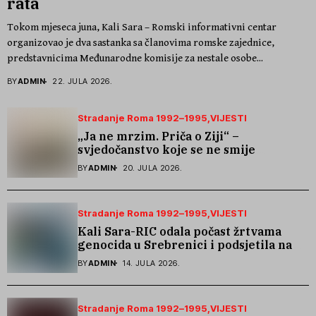
rata
Tokom mjeseca juna, Kali Sara – Romski informativni centar
organizovao je dva sastanka sa članovima romske zajednice,
predstavnicima Međunarodne komisije za nestale osobe...
BY
ADMIN
22. JULA 2026.
Stradanje Roma 1992–1995
VIJESTI
„Ja ne mrzim. Priča o Ziji“ –
svjedočanstvo koje se ne smije
zaboraviti
BY
ADMIN
20. JULA 2026.
Stradanje Roma 1992–1995
VIJESTI
Kali Sara-RIC odala počast žrtvama
genocida u Srebrenici i podsjetila na
stradanje Roma iz Skočića
BY
ADMIN
14. JULA 2026.
Stradanje Roma 1992–1995
VIJESTI