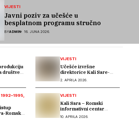
VIJESTI
Javni poziv za učešće u
besplatnom programu stručnog
osposobljavanja i podrške pri
BY
ADMIN
16. JUNA 2026.
zapošljavanju
VIJESTI
 produkciju
Učešće izvršne
za društvene
direktorice Kali Sare-
Romskog informativnog
2. APRILA 2026.
centra na 21. sastanku
Dijaloga Vijeća Evrope sa
romskim OCD
 1992–1995
VIJESTI
Kali Sara – Romski
istup
informativni centar
ara-Romski
postao članica ERIAC-a
10. APRILA 2026.
entar na na
usretu