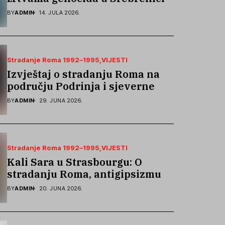
podsjetila na stradanje Roma iz
BY
ADMIN
14. JULA 2026.
Skočića
Stradanje Roma 1992–1995
VIJESTI
Izvještaj o stradanju Roma na
području Podrinja i sjeverne
Bosne 1992–1995. godine
BY
ADMIN
29. JUNA 2026.
Stradanje Roma 1992–1995
VIJESTI
Kali Sara u Strasbourgu: O
stradanju Roma, antigipsizmu i
borbi protiv govora mržnje
BY
ADMIN
20. JUNA 2026.