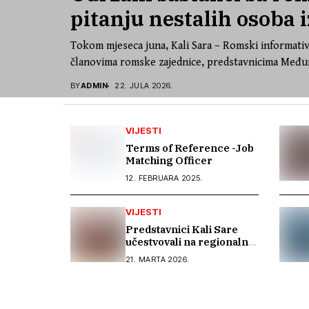
pitanju nestalih osoba i
Tokom mjeseca juna, Kali Sara – Romski informativ
članovima romske zajednice, predstavnicima Međun
BY
ADMIN
22. JULA 2026.
VIJESTI
Terms of Reference -Job
Matching Officer
12. FEBRUARA 2025.
VIJESTI
Predstavnici Kali Sare
učestvovali na regionalnoj
konferenciji o inkluzivnoj
21. MARTA 2026.
memorijalizaciji u Rijeci