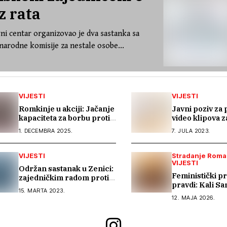
z rata
ni centar organizovao je dva sastanka sa
arodne komisije za nestale osobe...
VIJESTI
VIJESTI
Romkinje u akciji: Jačanje
Javni poziv za
kapaciteta za borbu protiv
video klipova 
rodno zasnovanog nasilja
mreže
1. DECEMBRA 2025.
7. JULA 2023.
VIJESTI
Stradanje Roma
VIJESTI
Održan sastanak u Zenici:
Feministički pr
zajedničkim radom protiv
pravdi: Kali S
trgovine ljudima
15. MARTA 2023.
informativni c
12. MAJA 2026.
regionalnom s
Ženskog suda