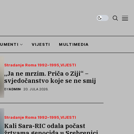
UMENTI
VIJESTI
MULTIMEDIA
Stradanje Roma 1992–1995
VIJESTI
„Ja ne mrzim. Priča o Ziji“ –
svjedočanstvo koje se ne smije
zaboraviti
BY
ADMIN
20. JULA 2026.
Stradanje Roma 1992–1995
VIJESTI
Kali Sara-RIC odala počast
žrtvama genocida u Srebrenici i