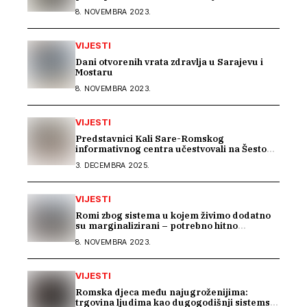
8. NOVEMBRA 2023.
VIJESTI
Dani otvorenih vrata zdravlja u Sarajevu i
Mostaru
8. NOVEMBRA 2023.
VIJESTI
Predstavnici Kali Sare-Romskog
informativnog centra učestvovali na Šestom
EU seminaru o inkluziji Roma u BiH
3. DECEMBRA 2025.
VIJESTI
Romi zbog sistema u kojem živimo dodatno
su marginalizirani – potrebno hitno
usklađivanje sistema socijalne zaštite na
8. NOVEMBRA 2023.
nivou BiH
VIJESTI
Romska djeca među najugroženijima:
trgovina ljudima kao dugogodišnji sistemski