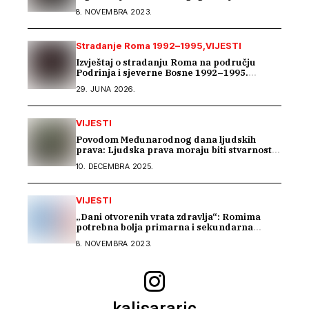
problem u BiH
8. NOVEMBRA 2023.
Stradanje Roma 1992–1995
VIJESTI
Izvještaj o stradanju Roma na području
Podrinja i sjeverne Bosne 1992–1995.
godine
29. JUNA 2026.
VIJESTI
Povodom Međunarodnog dana ljudskih
prava: Ljudska prava moraju biti stvarnost
za sve
10. DECEMBRA 2025.
VIJESTI
„Dani otvorenih vrata zdravlja“: Romima
potrebna bolja primarna i sekundarna
zdravstvena zaštita
8. NOVEMBRA 2023.
kalisararic