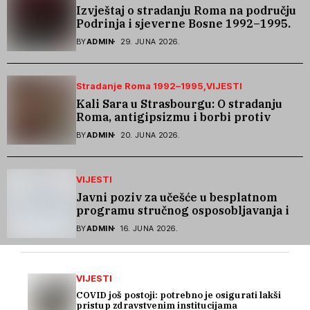
Izvještaj o stradanju Roma na području
Podrinja i sjeverne Bosne 1992–1995.
godine
BY
ADMIN
29. JUNA 2026.
Stradanje Roma 1992–1995
VIJESTI
Kali Sara u Strasbourgu: O stradanju
Roma, antigipsizmu i borbi protiv
govora mržnje
BY
ADMIN
20. JUNA 2026.
VIJESTI
Javni poziv za učešće u besplatnom
programu stručnog osposobljavanja i
podrške pri zapošljavanju
BY
ADMIN
16. JUNA 2026.
VIJESTI
COVID još postoji: potrebno je osigurati lakši
pristup zdravstvenim institucijama