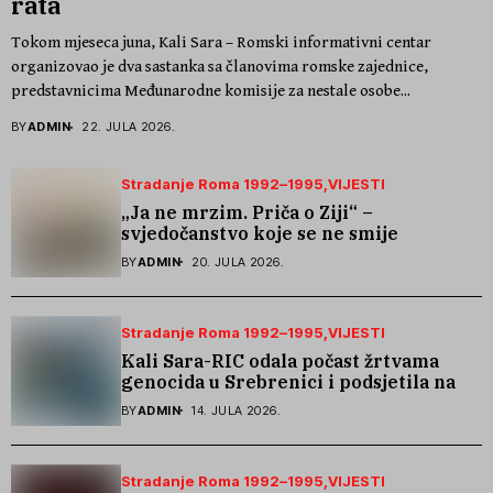
rata
Tokom mjeseca juna, Kali Sara – Romski informativni centar
organizovao je dva sastanka sa članovima romske zajednice,
predstavnicima Međunarodne komisije za nestale osobe...
BY
ADMIN
22. JULA 2026.
Stradanje Roma 1992–1995
VIJESTI
„Ja ne mrzim. Priča o Ziji“ –
svjedočanstvo koje se ne smije
zaboraviti
BY
ADMIN
20. JULA 2026.
Stradanje Roma 1992–1995
VIJESTI
Kali Sara-RIC odala počast žrtvama
genocida u Srebrenici i podsjetila na
stradanje Roma iz Skočića
BY
ADMIN
14. JULA 2026.
Stradanje Roma 1992–1995
VIJESTI