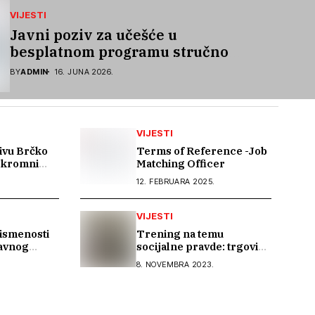
VIJESTI
Javni poziv za učešće u
besplatnom programu stručnog
osposobljavanja i podrške pri
BY
ADMIN
16. JUNA 2026.
zapošljavanju
VIJESTI
ivu Brčko
Terms of Reference -Job
 Skromni
Matching Officer
 spremnost
12. FEBRUARA 2025.
straživanju
a – Kali
VIJESTI
pismenosti
Trening na temu
avnog
socijalne pravde: trgovina
zvoja
ljudima je i pitanje
.
8. NOVEMBRA 2023.
društvene pravde