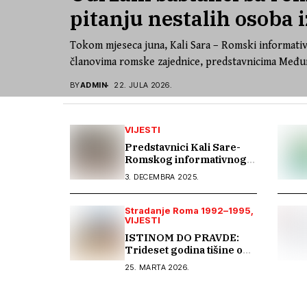
pitanju nestalih osoba i
Tokom mjeseca juna, Kali Sara – Romski informativ
članovima romske zajednice, predstavnicima Međun
BY
ADMIN
22. JULA 2026.
VIJESTI
Predstavnici Kali Sare-
Romskog informativnog
centra učestvovali na
3. DECEMBRA 2025.
Šestom EU seminaru o
inkluziji Roma u BiH
Stradanje Roma 1992–1995
VIJESTI
ISTINOM DO PRAVDE:
Trideset godina tišine o
stradanju Roma u Bosni i
25. MARTA 2026.
Hercegovini