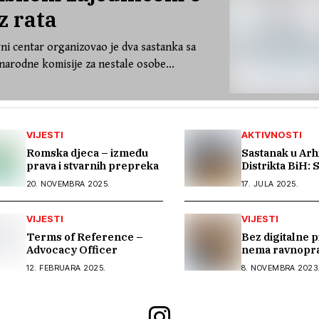
z rata
ni centar organizovao je dva sastanka sa
arodne komisije za nestale osobe...
VIJESTI
AKTIVNOSTI
Romska djeca – između
Sastanak u Arh
prava i stvarnih prepreka
Distrikta BiH:
kapaciteti, ali
20. NOVEMBRA 2025.
17. JULA 2025.
na saradnju u i
građe o Romim
Sara
VIJESTI
VIJESTI
Terms of Reference –
Bez digitalne 
Advocacy Officer
nema ravnopr
društvenog ra
12. FEBRUARA 2025.
8. NOVEMBRA 2023