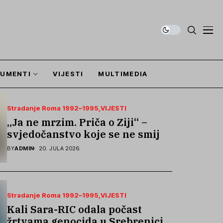
UMENTI
VIJESTI
MULTIMEDIA
Stradanje Roma 1992–1995
VIJESTI
„Ja ne mrzim. Priča o Ziji“ –
svjedočanstvo koje se ne smije
zaboraviti
BY
ADMIN
20. JULA 2026.
Stradanje Roma 1992–1995
VIJESTI
Kali Sara-RIC odala počast
žrtvama genocida u Srebrenici i