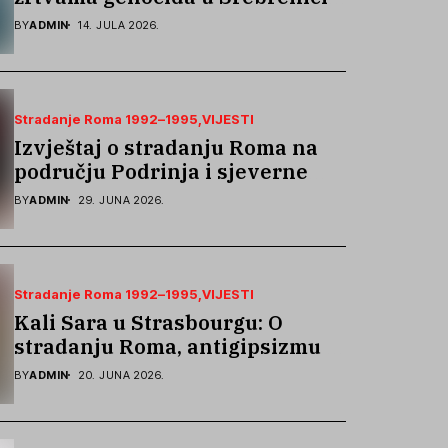
podsjetila na stradanje Roma iz
BY
ADMIN
14. JULA 2026.
Skočića
Stradanje Roma 1992–1995
VIJESTI
Izvještaj o stradanju Roma na
području Podrinja i sjeverne
Bosne 1992–1995. godine
BY
ADMIN
29. JUNA 2026.
Stradanje Roma 1992–1995
VIJESTI
Kali Sara u Strasbourgu: O
stradanju Roma, antigipsizmu i
borbi protiv govora mržnje
BY
ADMIN
20. JUNA 2026.