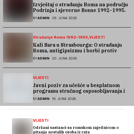
Izvještaj o stradanju Roma na području
Podrinja i sjeverne Bosne 1992–1995.
godine
BY
ADMIN
29. JUNA 2026.
Stradanje Roma 1992–1995
VIJESTI
Kali Sara u Strasbourgu: O stradanju
Roma, antigipsizmu i borbi protiv
govora mržnje
BY
ADMIN
20. JUNA 2026.
VIJESTI
Javni poziv za učešće u besplatnom
programu stručnog osposobljavanja i
podrške pri zapošljavanju
BY
ADMIN
16. JUNA 2026.
VIJESTI
Održani sastanci sa romskom zajednicom o
pitanju nestalih osoba iz rata