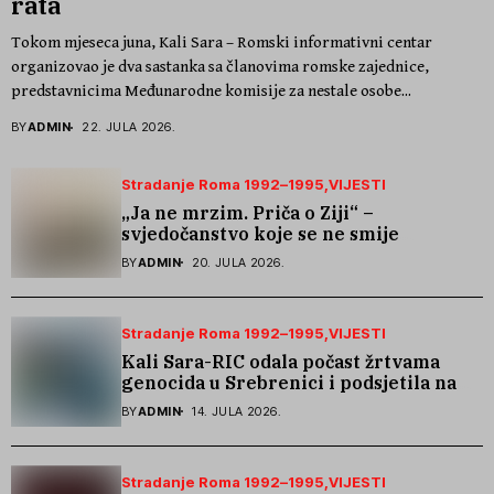
rata
Tokom mjeseca juna, Kali Sara – Romski informativni centar
organizovao je dva sastanka sa članovima romske zajednice,
predstavnicima Međunarodne komisije za nestale osobe...
BY
ADMIN
22. JULA 2026.
Stradanje Roma 1992–1995
VIJESTI
„Ja ne mrzim. Priča o Ziji“ –
svjedočanstvo koje se ne smije
zaboraviti
BY
ADMIN
20. JULA 2026.
Stradanje Roma 1992–1995
VIJESTI
Kali Sara-RIC odala počast žrtvama
genocida u Srebrenici i podsjetila na
stradanje Roma iz Skočića
BY
ADMIN
14. JULA 2026.
Stradanje Roma 1992–1995
VIJESTI