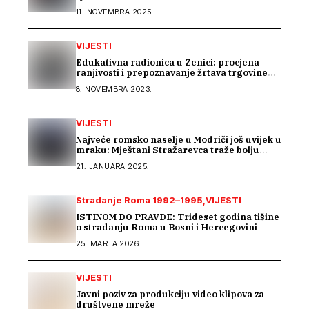
11. NOVEMBRA 2025.
VIJESTI
Edukativna radionica u Zenici: procjena
ranjivosti i prepoznavanje žrtava trgovine
ljudima mora početi u školama
8. NOVEMBRA 2023.
VIJESTI
Najveće romsko naselje u Modriči još uvijek u
mraku: Mještani Stražarevca traže bolju
javnu rasvjetu
21. JANUARA 2025.
Stradanje Roma 1992–1995
VIJESTI
ISTINOM DO PRAVDE: Trideset godina tišine
o stradanju Roma u Bosni i Hercegovini
25. MARTA 2026.
VIJESTI
Javni poziv za produkciju video klipova za
društvene mreže