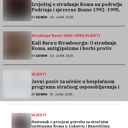
Izvještaj o stradanju Roma na području
Podrinja i sjeverne Bosne 1992–1995.
godine
BY
ADMIN
29. JUNA 2026.
Stradanje Roma 1992–1995
VIJESTI
Kali Sara u Strasbourgu: O stradanju
Roma, antigipsizmu i borbi protiv
govora mržnje
BY
ADMIN
20. JUNA 2026.
VIJESTI
Javni poziv za učešće u besplatnom
programu stručnog osposobljavanja i
podrške pri zapošljavanju
BY
ADMIN
16. JUNA 2026.
VIJESTI
Sastanak o procjeni potreba za stručnim
vještinama Roma u Lukavcu i Banovićima