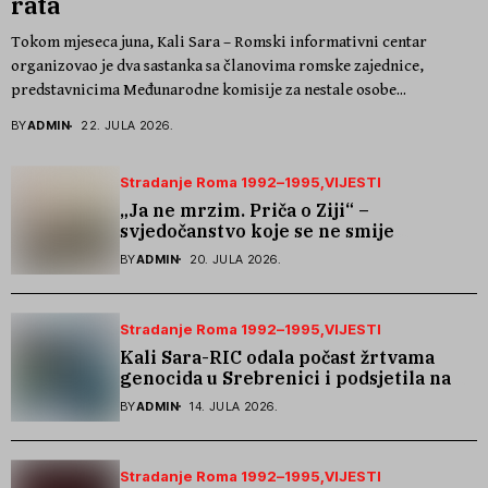
rata
Tokom mjeseca juna, Kali Sara – Romski informativni centar
organizovao je dva sastanka sa članovima romske zajednice,
predstavnicima Međunarodne komisije za nestale osobe...
BY
ADMIN
22. JULA 2026.
Stradanje Roma 1992–1995
VIJESTI
„Ja ne mrzim. Priča o Ziji“ –
svjedočanstvo koje se ne smije
zaboraviti
BY
ADMIN
20. JULA 2026.
Stradanje Roma 1992–1995
VIJESTI
Kali Sara-RIC odala počast žrtvama
genocida u Srebrenici i podsjetila na
stradanje Roma iz Skočića
BY
ADMIN
14. JULA 2026.
Stradanje Roma 1992–1995
VIJESTI