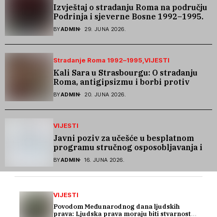
Izvještaj o stradanju Roma na području
Podrinja i sjeverne Bosne 1992–1995.
godine
BY
ADMIN
29. JUNA 2026.
Stradanje Roma 1992–1995
VIJESTI
Kali Sara u Strasbourgu: O stradanju
Roma, antigipsizmu i borbi protiv
govora mržnje
BY
ADMIN
20. JUNA 2026.
VIJESTI
Javni poziv za učešće u besplatnom
programu stručnog osposobljavanja i
podrške pri zapošljavanju
BY
ADMIN
16. JUNA 2026.
VIJESTI
Povodom Međunarodnog dana ljudskih
prava: Ljudska prava moraju biti stvarnost