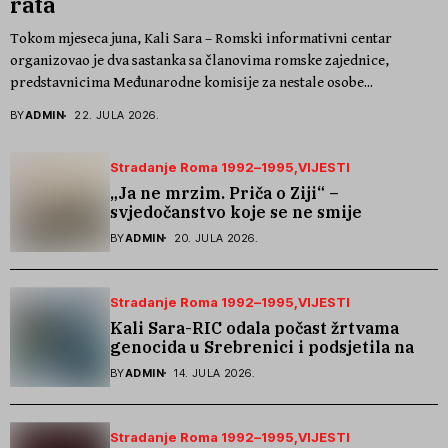
rata
Tokom mjeseca juna, Kali Sara – Romski informativni centar
organizovao je dva sastanka sa članovima romske zajednice,
predstavnicima Međunarodne komisije za nestale osobe...
BY
ADMIN
22. JULA 2026.
Stradanje Roma 1992–1995
VIJESTI
„Ja ne mrzim. Priča o Ziji“ –
svjedočanstvo koje se ne smije
zaboraviti
BY
ADMIN
20. JULA 2026.
Stradanje Roma 1992–1995
VIJESTI
Kali Sara-RIC odala počast žrtvama
genocida u Srebrenici i podsjetila na
stradanje Roma iz Skočića
BY
ADMIN
14. JULA 2026.
Stradanje Roma 1992–1995
VIJESTI