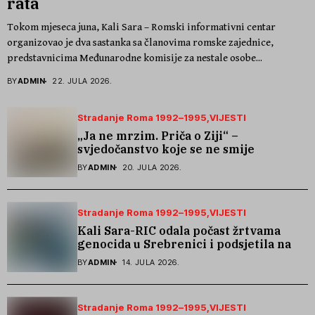
rata
Tokom mjeseca juna, Kali Sara – Romski informativni centar
organizovao je dva sastanka sa članovima romske zajednice,
predstavnicima Međunarodne komisije za nestale osobe...
BY
ADMIN
22. JULA 2026.
Stradanje Roma 1992–1995
VIJESTI
„Ja ne mrzim. Priča o Ziji“ –
svjedočanstvo koje se ne smije
zaboraviti
BY
ADMIN
20. JULA 2026.
Stradanje Roma 1992–1995
VIJESTI
Kali Sara-RIC odala počast žrtvama
genocida u Srebrenici i podsjetila na
stradanje Roma iz Skočića
BY
ADMIN
14. JULA 2026.
Stradanje Roma 1992–1995
VIJESTI