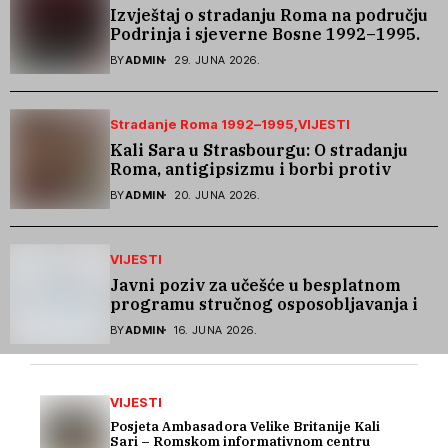
Izvještaj o stradanju Roma na području
Podrinja i sjeverne Bosne 1992–1995.
godine
BY
ADMIN
29. JUNA 2026.
Stradanje Roma 1992–1995
VIJESTI
Kali Sara u Strasbourgu: O stradanju
Roma, antigipsizmu i borbi protiv
govora mržnje
BY
ADMIN
20. JUNA 2026.
VIJESTI
Javni poziv za učešće u besplatnom
programu stručnog osposobljavanja i
podrške pri zapošljavanju
BY
ADMIN
16. JUNA 2026.
VIJESTI
Posjeta Ambasadora Velike Britanije Kali
Sari – Romskom informativnom centru