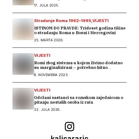
saradnju u istraživanju građe o Romima –
17. JULA 2025.
Kali Sara
Stradanje Roma 1992–1995
VIJESTI
ISTINOM DO PRAVDE: Trideset godina tišine
o stradanju Roma u Bosni i Hercegovini
25. MARTA 2026.
VIJESTI
Romi zbog sistema u kojem živimo dodatno
su marginalizirani – potrebno hitno
usklađivanje sistema socijalne zaštite na
8. NOVEMBRA 2023.
nivou BiH
VIJESTI
Održani sastanci sa romskom zajednicom o
pitanju nestalih osoba iz rata
22. JULA 2026.
kalisararic