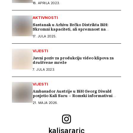
Modriči
18. APRILA 2023.
AKTIVNOSTI
Sastanak u Arhivu Brčko Distrikta BiH:
Skromni kapaciteti, ali spremnost na
saradnju u istraživanju građe o Romima –
17. JULA 2025.
Kali Sara
VIJESTI
Javni poziv za produkciju video klipova za
društvene mreže
7. JULA 2023.
VIJESTI
Ambasador Austrije u BiH Georg Diwald
posjetio Kali Saru – Romski informativni
centar
21. MAJA 2026.
kalisararic