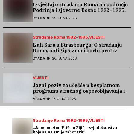
Izvještaj o stradanju Roma na području
Podrinja i sjeverne Bosne 1992–1995.
godine
BY
ADMIN
29. JUNA 2026.
Stradanje Roma 1992–1995
VIJESTI
Kali Sara u Strasbourgu: O stradanju
Roma, antigipsizmu i borbi protiv
govora mržnje
BY
ADMIN
20. JUNA 2026.
VIJESTI
Javni poziv za učešće u besplatnom
programu stručnog osposobljavanja i
podrške pri zapošljavanju
BY
ADMIN
16. JUNA 2026.
Stradanje Roma 1992–1995
VIJESTI
„Ja ne mrzim. Priča o Ziji“ – svjedočanstvo
koje se ne smije zaboraviti