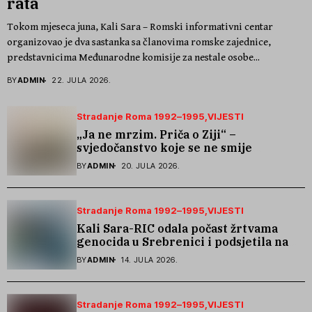
rata
Tokom mjeseca juna, Kali Sara – Romski informativni centar
organizovao je dva sastanka sa članovima romske zajednice,
predstavnicima Međunarodne komisije za nestale osobe...
BY
ADMIN
22. JULA 2026.
Stradanje Roma 1992–1995
VIJESTI
„Ja ne mrzim. Priča o Ziji“ –
svjedočanstvo koje se ne smije
zaboraviti
BY
ADMIN
20. JULA 2026.
Stradanje Roma 1992–1995
VIJESTI
Kali Sara-RIC odala počast žrtvama
genocida u Srebrenici i podsjetila na
stradanje Roma iz Skočića
BY
ADMIN
14. JULA 2026.
Stradanje Roma 1992–1995
VIJESTI