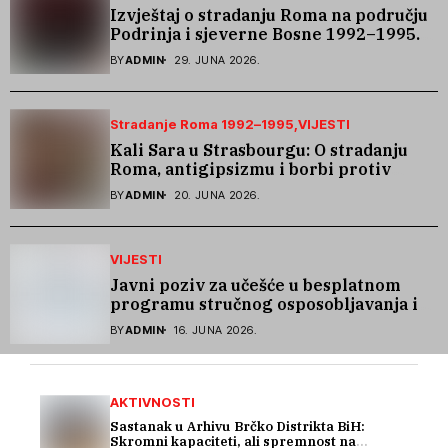
Izvještaj o stradanju Roma na području
Podrinja i sjeverne Bosne 1992–1995.
godine
BY
ADMIN
29. JUNA 2026.
Stradanje Roma 1992–1995
VIJESTI
Kali Sara u Strasbourgu: O stradanju
Roma, antigipsizmu i borbi protiv
govora mržnje
BY
ADMIN
20. JUNA 2026.
VIJESTI
Javni poziv za učešće u besplatnom
programu stručnog osposobljavanja i
podrške pri zapošljavanju
BY
ADMIN
16. JUNA 2026.
AKTIVNOSTI
Sastanak u Arhivu Brčko Distrikta BiH:
Skromni kapaciteti, ali spremnost na