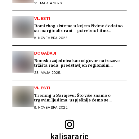
memorijalizaciji u Rijeci
21. MARTA 2026.
VIJESTI
Romi zbog sistema u kojem živimo dodatno
su marginalizirani – potrebno hitno
usklađivanje sistema socijalne zaštite na
8. NOVEMBRA 2023.
nivou BiH
DOGAĐAJI
Romska zajednica kao odgovor na izazove
tržišta rada: predstavljen regionalni
projekat „Beyond Barriers“
23. MAJA 2025.
VIJESTI
Trening u Sarajevu: Što više znamo o
trgovini ljudima, uspješnije ćemo se
suprotstaviti
8. NOVEMBRA 2023.
kalisararic