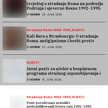
Izvještaj o stradanju Roma na području
Podrinja i sjeverne Bosne 1992–1995.
godine
BY
ADMIN
29. JUNA 2026.
Stradanje Roma 1992–1995
VIJESTI
Kali Sara u Strasbourgu: O stradanju
Roma, antigipsizmu i borbi protiv
govora mržnje
BY
ADMIN
20. JUNA 2026.
VIJESTI
Javni poziv za učešće u besplatnom
programu stručnog osposobljavanja i
podrške pri zapošljavanju
BY
ADMIN
16. JUNA 2026.
Stradanje Roma 1992–1995
VIJESTI
Poziv porodicama nestalih i
neidentifikovanih žrtava rata 1992–1995.