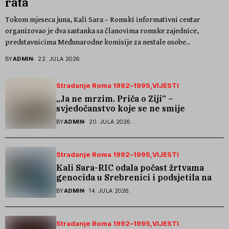
rata
Tokom mjeseca juna, Kali Sara – Romski informativni centar
organizovao je dva sastanka sa članovima romske zajednice,
predstavnicima Međunarodne komisije za nestale osobe...
BY
ADMIN
22. JULA 2026.
Stradanje Roma 1992–1995
VIJESTI
„Ja ne mrzim. Priča o Ziji“ –
svjedočanstvo koje se ne smije
zaboraviti
BY
ADMIN
20. JULA 2026.
Stradanje Roma 1992–1995
VIJESTI
Kali Sara-RIC odala počast žrtvama
genocida u Srebrenici i podsjetila na
stradanje Roma iz Skočića
BY
ADMIN
14. JULA 2026.
Stradanje Roma 1992–1995
VIJESTI