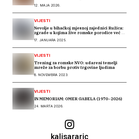
regionalnom susretu Ženskog suda
12. MAJA 2026.
VIJESTI
Nevolje u bihaćkoj mjesnoj zajednici Ružica:
zgrade u kojima žive romske porodice već 15
godina nemaju upravitelja
17. JANUARA 2025.
VIJESTI
Trening za romske NVO: udareni temelji
mreže za borbu protiv trgovine ljudima
8. NOVEMBRA 2023.
VIJESTI
IN MEMORIAM: OMER GABELA (1970–2026)
24. MARTA 2026.
kalisararic