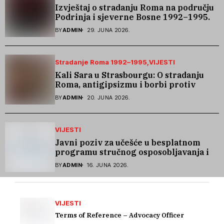
Izvještaj o stradanju Roma na području
Podrinja i sjeverne Bosne 1992–1995.
godine
BY
ADMIN
29. JUNA 2026.
Stradanje Roma 1992–1995
VIJESTI
Kali Sara u Strasbourgu: O stradanju
Roma, antigipsizmu i borbi protiv
govora mržnje
BY
ADMIN
20. JUNA 2026.
VIJESTI
Javni poziv za učešće u besplatnom
programu stručnog osposobljavanja i
podrške pri zapošljavanju
BY
ADMIN
16. JUNA 2026.
VIJESTI
Terms of Reference – Advocacy Officer