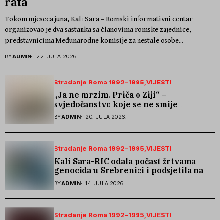
rata
Tokom mjeseca juna, Kali Sara – Romski informativni centar
organizovao je dva sastanka sa članovima romske zajednice,
predstavnicima Međunarodne komisije za nestale osobe...
BY
ADMIN
22. JULA 2026.
Stradanje Roma 1992–1995
VIJESTI
„Ja ne mrzim. Priča o Ziji“ –
svjedočanstvo koje se ne smije
zaboraviti
BY
ADMIN
20. JULA 2026.
Stradanje Roma 1992–1995
VIJESTI
Kali Sara-RIC odala počast žrtvama
genocida u Srebrenici i podsjetila na
stradanje Roma iz Skočića
BY
ADMIN
14. JULA 2026.
Stradanje Roma 1992–1995
VIJESTI