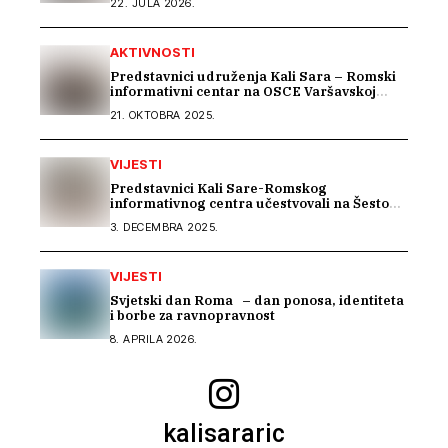
22. JULA 2026.
AKTIVNOSTI
Predstavnici udruženja Kali Sara – Romski
informativni centar na OSCE Varšavskoj
konferenciji predstavili Izvještaj o stradanju
21. OKTOBRA 2025.
Roma na području Podrinja u periodu 1992–
1995. godine
VIJESTI
Predstavnici Kali Sare-Romskog
informativnog centra učestvovali na Šestom
EU seminaru o inkluziji Roma u BiH
3. DECEMBRA 2025.
VIJESTI
Svjetski dan Roma – dan ponosa, identiteta
i borbe za ravnopravnost
8. APRILA 2026.
kalisararic