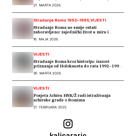
memorijalizaciji u Rijeci
21. MARTA 2026.
Stradanje Roma 1992–1995
VIJESTI
Stradanje Roma ne smije ostati
zaboravljeno: zajednički život u miru i
tranzicijska pravda
16. MAJA 2026.
VIJESTI
Stradanje Roma kroz historiju: izazovi
priznanja od Holokausta do rata 1992–1995
u BiH
30. MARTA 2026.
VIJESTI
Posjeta Arhivu HNK/Ž radi istraživanja
arhivske građe o Romima
21. FEBRUARA 2025.
kalisararic