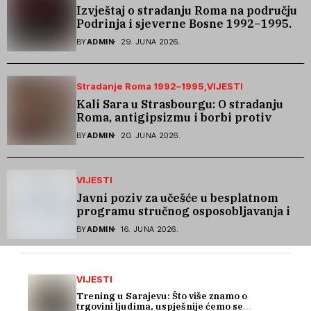
Izvještaj o stradanju Roma na području
Podrinja i sjeverne Bosne 1992–1995.
godine
BY
ADMIN
29. JUNA 2026.
Stradanje Roma 1992–1995
VIJESTI
Kali Sara u Strasbourgu: O stradanju
Roma, antigipsizmu i borbi protiv
govora mržnje
BY
ADMIN
20. JUNA 2026.
VIJESTI
Javni poziv za učešće u besplatnom
programu stručnog osposobljavanja i
podrške pri zapošljavanju
BY
ADMIN
16. JUNA 2026.
VIJESTI
Trening u Sarajevu: Što više znamo o
trgovini ljudima, uspješnije ćemo se