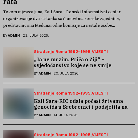
rata
Tokom mjeseca juna, Kali Sara – Romski informativni centar
organizovao je dva sastanka sa članovima romske zajednice,
predstavnicima Međunarodne komisije za nestale osobe...
BY
ADMIN
22. JULA 2026.
Stradanje Roma 1992–1995
VIJESTI
„Ja ne mrzim. Priča o Ziji“ –
svjedočanstvo koje se ne smije
zaboraviti
BY
ADMIN
20. JULA 2026.
Stradanje Roma 1992–1995
VIJESTI
Kali Sara-RIC odala počast žrtvama
genocida u Srebrenici i podsjetila na
stradanje Roma iz Skočića
BY
ADMIN
14. JULA 2026.
Stradanje Roma 1992–1995
VIJESTI