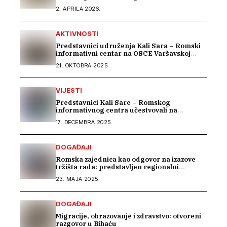
sastanku Dijaloga Vijeća Evrope sa romskim
2. APRILA 2026.
OCD
AKTIVNOSTI
Predstavnici udruženja Kali Sara – Romski
informativni centar na OSCE Varšavskoj
konferenciji predstavili Izvještaj o stradanju
21. OKTOBRA 2025.
Roma na području Podrinja u periodu 1992–
1995. godine
VIJESTI
Predstavnici Kali Sare – Romskog
informativnog centra učestvovali na
uvodnom konsultacijskom sastanku EU IPA
17. DECEMBRA 2025.
programa o rodnoj ravnopravnosti i
socijalnoj zaštiti
DOGAĐAJI
Romska zajednica kao odgovor na izazove
tržišta rada: predstavljen regionalni
projekat „Beyond Barriers“
23. MAJA 2025.
DOGAĐAJI
Migracije, obrazovanje i zdravstvo: otvoreni
razgovor u Bihaću