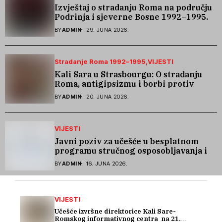
Izvještaj o stradanju Roma na području
Podrinja i sjeverne Bosne 1992–1995.
godine
BY
ADMIN
29. JUNA 2026.
Stradanje Roma 1992–1995
VIJESTI
Kali Sara u Strasbourgu: O stradanju
Roma, antigipsizmu i borbi protiv
govora mržnje
BY
ADMIN
20. JUNA 2026.
VIJESTI
Javni poziv za učešće u besplatnom
programu stručnog osposobljavanja i
podrške pri zapošljavanju
BY
ADMIN
16. JUNA 2026.
VIJESTI
Učešće izvršne direktorice Kali Sare-
Romskog informativnog centra na 21.