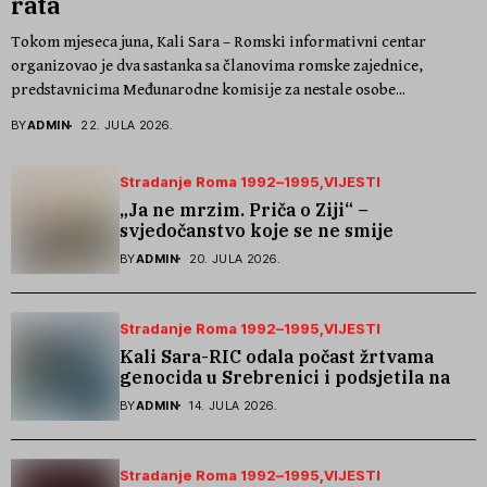
rata
Tokom mjeseca juna, Kali Sara – Romski informativni centar
organizovao je dva sastanka sa članovima romske zajednice,
predstavnicima Međunarodne komisije za nestale osobe...
BY
ADMIN
22. JULA 2026.
Stradanje Roma 1992–1995
VIJESTI
„Ja ne mrzim. Priča o Ziji“ –
svjedočanstvo koje se ne smije
zaboraviti
BY
ADMIN
20. JULA 2026.
Stradanje Roma 1992–1995
VIJESTI
Kali Sara-RIC odala počast žrtvama
genocida u Srebrenici i podsjetila na
stradanje Roma iz Skočića
BY
ADMIN
14. JULA 2026.
Stradanje Roma 1992–1995
VIJESTI