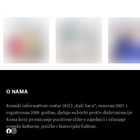
O NAMA
Romski informativni centar (RIC) „Kali Sara“, osnovan 2007. i
registrovan 2009. godine, djeluje na borbi protiv diskriminacije
Roma kroz promicanje pozitivne slike o zajednici i očuvanje
romske kulturne, jezičke i historijske baštine.