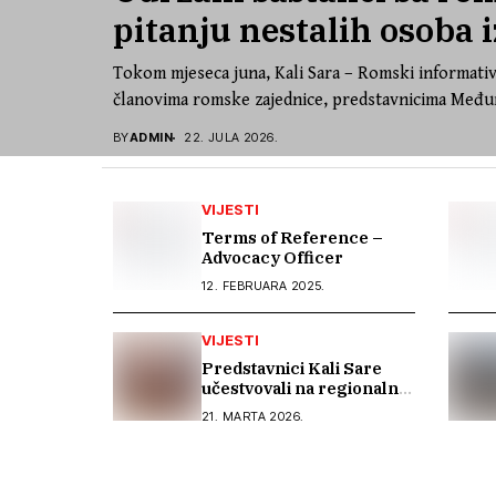
pitanju nestalih osoba i
Tokom mjeseca juna, Kali Sara – Romski informativ
članovima romske zajednice, predstavnicima Međun
BY
ADMIN
22. JULA 2026.
VIJESTI
Terms of Reference –
Advocacy Officer
12. FEBRUARA 2025.
VIJESTI
Predstavnici Kali Sare
učestvovali na regionalnoj
konferenciji o inkluzivnoj
21. MARTA 2026.
memorijalizaciji u Rijeci