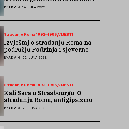
podsjetila na stradanje Roma iz
BY
ADMIN
14. JULA 2026.
Skočića
Stradanje Roma 1992–1995
VIJESTI
Izvještaj o stradanju Roma na
području Podrinja i sjeverne
Bosne 1992–1995. godine
BY
ADMIN
29. JUNA 2026.
Stradanje Roma 1992–1995
VIJESTI
Kali Sara u Strasbourgu: O
stradanju Roma, antigipsizmu i
borbi protiv govora mržnje
BY
ADMIN
20. JUNA 2026.