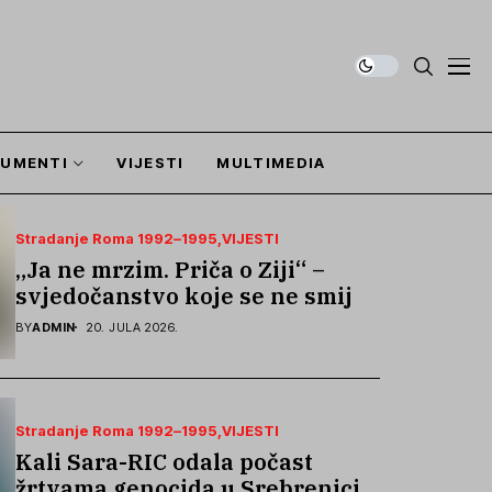
UMENTI
VIJESTI
MULTIMEDIA
Stradanje Roma 1992–1995
VIJESTI
„Ja ne mrzim. Priča o Ziji“ –
svjedočanstvo koje se ne smije
zaboraviti
BY
ADMIN
20. JULA 2026.
Stradanje Roma 1992–1995
VIJESTI
Kali Sara-RIC odala počast
žrtvama genocida u Srebrenici i