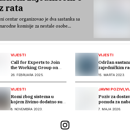
z rata
ni centar organizovao je dva sastanka sa
arodne komisije za nestale osobe...
VIJESTI
VIJESTI
Call for Experts to Join
Održan sastana
the Working Group on
zajedničkim ra
Antigypsyism in EU
trgovine ljudi
26. FEBRUARA 2025.
15. MARTA 2023.
funded project
VIJESTI
JAVNI POZIVI
VI
Romi zbog sistema u
Poziv za dostav
kojem živimo dodatno su
ponuda za nab
marginalizirani –
obuke za neza
8. NOVEMBRA 2023.
7. MAJA 2026.
potrebno hitno
Rome
usklađivanje sistema
socijalne zaštite na nivou
BiH