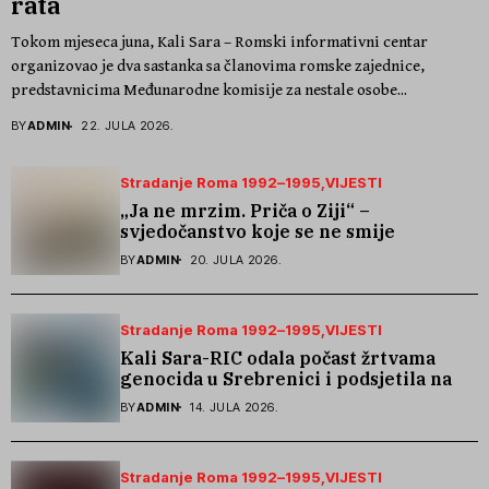
rata
Tokom mjeseca juna, Kali Sara – Romski informativni centar
organizovao je dva sastanka sa članovima romske zajednice,
predstavnicima Međunarodne komisije za nestale osobe...
BY
ADMIN
22. JULA 2026.
Stradanje Roma 1992–1995
VIJESTI
„Ja ne mrzim. Priča o Ziji“ –
svjedočanstvo koje se ne smije
zaboraviti
BY
ADMIN
20. JULA 2026.
Stradanje Roma 1992–1995
VIJESTI
Kali Sara-RIC odala počast žrtvama
genocida u Srebrenici i podsjetila na
stradanje Roma iz Skočića
BY
ADMIN
14. JULA 2026.
Stradanje Roma 1992–1995
VIJESTI