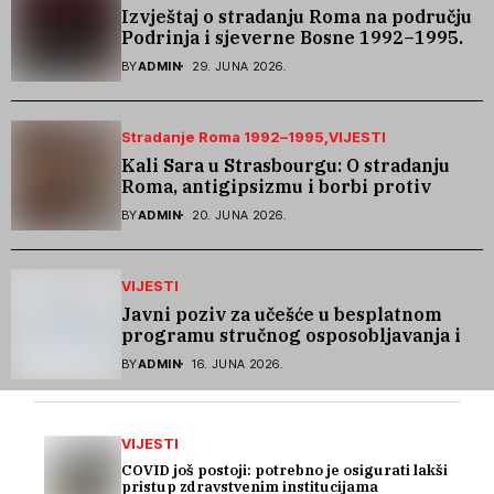
Izvještaj o stradanju Roma na području
Podrinja i sjeverne Bosne 1992–1995.
godine
BY
ADMIN
29. JUNA 2026.
Stradanje Roma 1992–1995
VIJESTI
Kali Sara u Strasbourgu: O stradanju
Roma, antigipsizmu i borbi protiv
govora mržnje
BY
ADMIN
20. JUNA 2026.
VIJESTI
Javni poziv za učešće u besplatnom
programu stručnog osposobljavanja i
podrške pri zapošljavanju
BY
ADMIN
16. JUNA 2026.
VIJESTI
COVID još postoji: potrebno je osigurati lakši
pristup zdravstvenim institucijama