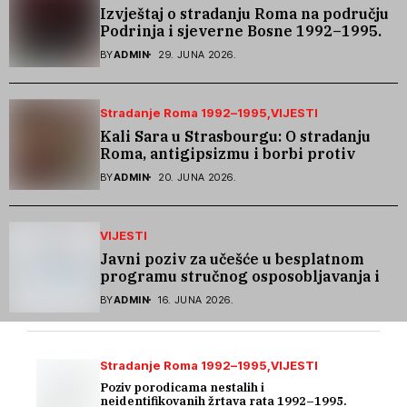
Izvještaj o stradanju Roma na području
Podrinja i sjeverne Bosne 1992–1995.
godine
BY
ADMIN
29. JUNA 2026.
Stradanje Roma 1992–1995
VIJESTI
Kali Sara u Strasbourgu: O stradanju
Roma, antigipsizmu i borbi protiv
govora mržnje
BY
ADMIN
20. JUNA 2026.
VIJESTI
Javni poziv za učešće u besplatnom
programu stručnog osposobljavanja i
podrške pri zapošljavanju
BY
ADMIN
16. JUNA 2026.
Stradanje Roma 1992–1995
VIJESTI
Poziv porodicama nestalih i
neidentifikovanih žrtava rata 1992–1995.