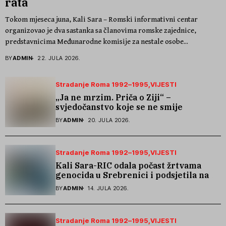
rata
Tokom mjeseca juna, Kali Sara – Romski informativni centar
organizovao je dva sastanka sa članovima romske zajednice,
predstavnicima Međunarodne komisije za nestale osobe...
BY
ADMIN
22. JULA 2026.
Stradanje Roma 1992–1995
VIJESTI
„Ja ne mrzim. Priča o Ziji“ –
svjedočanstvo koje se ne smije
zaboraviti
BY
ADMIN
20. JULA 2026.
Stradanje Roma 1992–1995
VIJESTI
Kali Sara-RIC odala počast žrtvama
genocida u Srebrenici i podsjetila na
stradanje Roma iz Skočića
BY
ADMIN
14. JULA 2026.
Stradanje Roma 1992–1995
VIJESTI