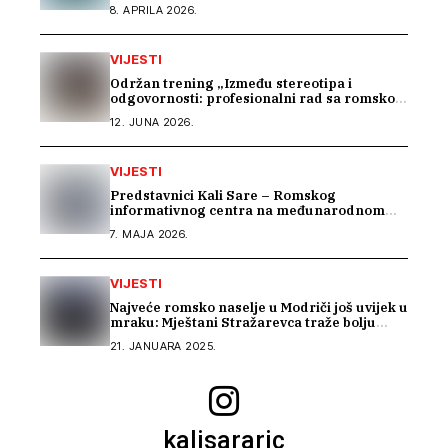
8. APRILA 2026.
VIJESTI
Održan trening „Između stereotipa i
odgovornosti: profesionalni rad sa romskom
zajednicom“
12. JUNA 2026.
VIJESTI
Predstavnici Kali Sare – Romskog
informativnog centra na međunarodnom
susretu posvećenom inkluziji romske djece
7. MAJA 2026.
VIJESTI
Najveće romsko naselje u Modriči još uvijek u
mraku: Mještani Stražarevca traže bolju
javnu rasvjetu
21. JANUARA 2025.
kalisararic