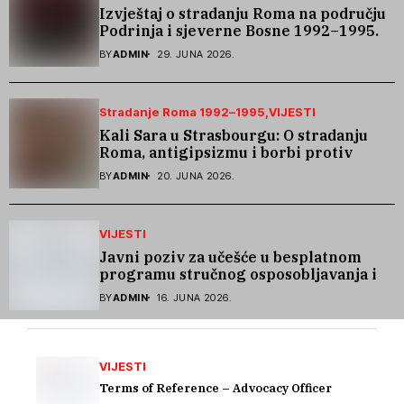
Izvještaj o stradanju Roma na području
Podrinja i sjeverne Bosne 1992–1995.
godine
BY
ADMIN
29. JUNA 2026.
Stradanje Roma 1992–1995
VIJESTI
Kali Sara u Strasbourgu: O stradanju
Roma, antigipsizmu i borbi protiv
govora mržnje
BY
ADMIN
20. JUNA 2026.
VIJESTI
Javni poziv za učešće u besplatnom
programu stručnog osposobljavanja i
podrške pri zapošljavanju
BY
ADMIN
16. JUNA 2026.
VIJESTI
Terms of Reference – Advocacy Officer