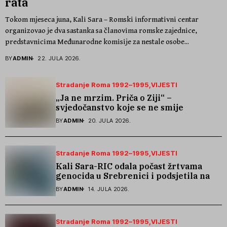
rata
Tokom mjeseca juna, Kali Sara – Romski informativni centar
organizovao je dva sastanka sa članovima romske zajednice,
predstavnicima Međunarodne komisije za nestale osobe...
BY
ADMIN
22. JULA 2026.
Stradanje Roma 1992–1995
VIJESTI
„Ja ne mrzim. Priča o Ziji“ –
svjedočanstvo koje se ne smije
zaboraviti
BY
ADMIN
20. JULA 2026.
Stradanje Roma 1992–1995
VIJESTI
Kali Sara-RIC odala počast žrtvama
genocida u Srebrenici i podsjetila na
stradanje Roma iz Skočića
BY
ADMIN
14. JULA 2026.
Stradanje Roma 1992–1995
VIJESTI