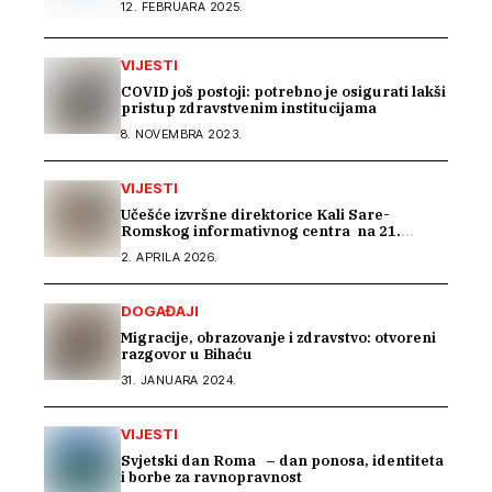
12. FEBRUARA 2025.
VIJESTI
COVID još postoji: potrebno je osigurati lakši
pristup zdravstvenim institucijama
8. NOVEMBRA 2023.
VIJESTI
Učešće izvršne direktorice Kali Sare-
Romskog informativnog centra na 21.
sastanku Dijaloga Vijeća Evrope sa romskim
2. APRILA 2026.
OCD
DOGAĐAJI
Migracije, obrazovanje i zdravstvo: otvoreni
razgovor u Bihaću
31. JANUARA 2024.
VIJESTI
Svjetski dan Roma – dan ponosa, identiteta
i borbe za ravnopravnost