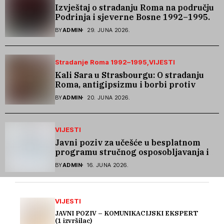
Izvještaj o stradanju Roma na području
Podrinja i sjeverne Bosne 1992–1995.
godine
BY
ADMIN
29. JUNA 2026.
Stradanje Roma 1992–1995
VIJESTI
Kali Sara u Strasbourgu: O stradanju
Roma, antigipsizmu i borbi protiv
govora mržnje
BY
ADMIN
20. JUNA 2026.
VIJESTI
Javni poziv za učešće u besplatnom
programu stručnog osposobljavanja i
podrške pri zapošljavanju
BY
ADMIN
16. JUNA 2026.
VIJESTI
JAVNI POZIV – KOMUNIKACIJSKI EKSPERT
(1 izvršilac)