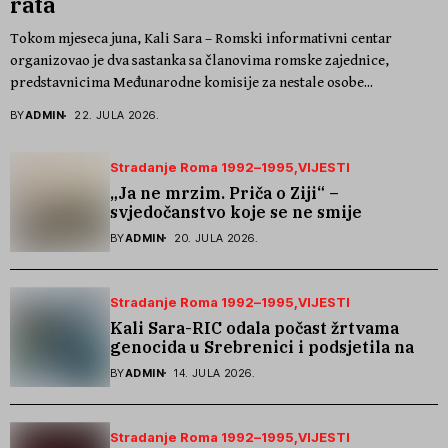
rata
Tokom mjeseca juna, Kali Sara – Romski informativni centar
organizovao je dva sastanka sa članovima romske zajednice,
predstavnicima Međunarodne komisije za nestale osobe...
BY
ADMIN
22. JULA 2026.
Stradanje Roma 1992–1995
VIJESTI
„Ja ne mrzim. Priča o Ziji“ –
svjedočanstvo koje se ne smije
zaboraviti
BY
ADMIN
20. JULA 2026.
Stradanje Roma 1992–1995
VIJESTI
Kali Sara-RIC odala počast žrtvama
genocida u Srebrenici i podsjetila na
stradanje Roma iz Skočića
BY
ADMIN
14. JULA 2026.
Stradanje Roma 1992–1995
VIJESTI