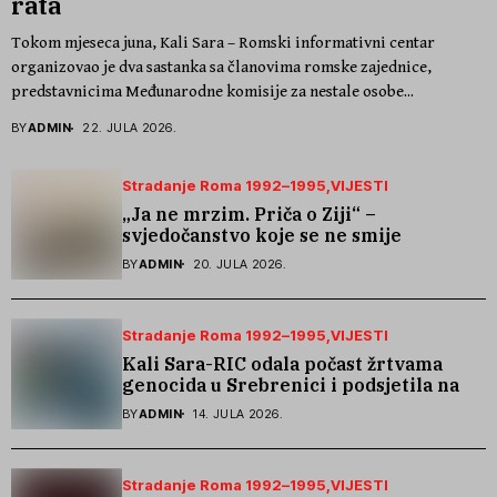
rata
Tokom mjeseca juna, Kali Sara – Romski informativni centar
organizovao je dva sastanka sa članovima romske zajednice,
predstavnicima Međunarodne komisije za nestale osobe...
BY
ADMIN
22. JULA 2026.
Stradanje Roma 1992–1995
VIJESTI
„Ja ne mrzim. Priča o Ziji“ –
svjedočanstvo koje se ne smije
zaboraviti
BY
ADMIN
20. JULA 2026.
Stradanje Roma 1992–1995
VIJESTI
Kali Sara-RIC odala počast žrtvama
genocida u Srebrenici i podsjetila na
stradanje Roma iz Skočića
BY
ADMIN
14. JULA 2026.
Stradanje Roma 1992–1995
VIJESTI