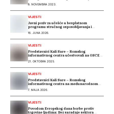
8. NOVEMBRA 2023.
VIJESTI
Javni poziv za učešće u besplatnom
programu stručnog osposobljavanja i
podrške pri zapošljavanju
16. JUNA 2026.
VIJESTI
Predstavnici Kali Sare – Romskog
informativnog centra učestvovali na OSCE
Warsaw Human Dimension konferenciji
21. OKTOBRA 2025.
VIJESTI
Predstavnici Kali Sare – Romskog
informativnog centra na međunarodnom
susretu posvećenom inkluziji romske djece
7. MAJA 2026.
VIJESTI
Povodom Evropskog dana borbe protiv
trgovine ljudima: Bez saradnje sektora