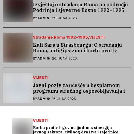
Izvještaj o stradanju Roma na području
Podrinja i sjeverne Bosne 1992–1995.
godine
BY
ADMIN
29. JUNA 2026.
Stradanje Roma 1992–1995
VIJESTI
Kali Sara u Strasbourgu: O stradanju
Roma, antigipsizmu i borbi protiv
govora mržnje
BY
ADMIN
20. JUNA 2026.
VIJESTI
Javni poziv za učešće u besplatnom
programu stručnog osposobljavanja i
podrške pri zapošljavanju
BY
ADMIN
16. JUNA 2026.
VIJESTI
Borba protiv trgovine ljudima: sinergija
javnog sektora, civilnog društva i zajednice