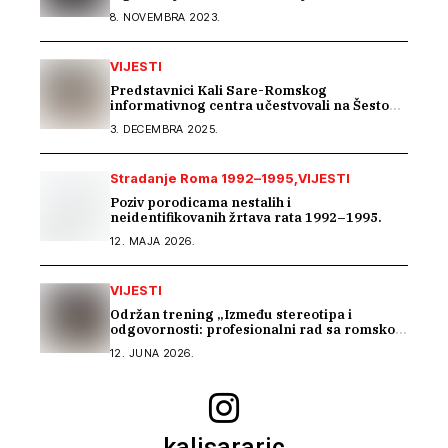
nema efikasne borbe
8. NOVEMBRA 2023.
VIJESTI
Predstavnici Kali Sare-Romskog
informativnog centra učestvovali na Šestom
EU seminaru o inkluziji Roma u BiH
3. DECEMBRA 2025.
Stradanje Roma 1992–1995
VIJESTI
Poziv porodicama nestalih i
neidentifikovanih žrtava rata 1992–1995.
12. MAJA 2026.
VIJESTI
Održan trening „Između stereotipa i
odgovornosti: profesionalni rad sa romskom
zajednicom“
12. JUNA 2026.
kalisararic