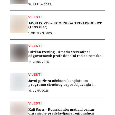
Modriči
18. APRILA 2023.
VIJESTI
JAVNI POZIV – KOMUNIKACIJSKI EKSPERT
(1 izvršilac)
1. OKTOBRA 2024.
VIJESTI
Održan trening „Između stereotipa i
odgovornosti: profesionalni rad sa romskom
zajednicom“
12. JUNA 2026.
VIJESTI
Javni poziv za učešće u besplatnom
programu stručnog osposobljavanja i
podrške pri zapošljavanju
16. JUNA 2026.
VIJESTI
Kali Sara – Romski informativni centar
organizuje predstavljanje regionalnog