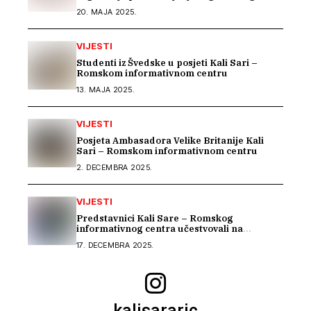
projekta „BEYOND BARRIERS: RESILIENCE
20. MAJA 2025.
OF ROMA IN THE WESTERN BALKANS“
VIJESTI
Studenti iz Švedske u posjeti Kali Sari –
Romskom informativnom centru
13. MAJA 2025.
VIJESTI
Posjeta Ambasadora Velike Britanije Kali
Sari – Romskom informativnom centru
2. DECEMBRA 2025.
VIJESTI
Predstavnici Kali Sare – Romskog
informativnog centra učestvovali na
uvodnom konsultacijskom sastanku EU IPA
17. DECEMBRA 2025.
programa o rodnoj ravnopravnosti i
socijalnoj zaštiti
kalisararic