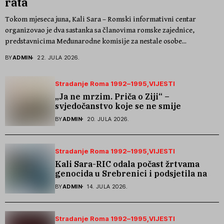
rata
Tokom mjeseca juna, Kali Sara – Romski informativni centar
organizovao je dva sastanka sa članovima romske zajednice,
predstavnicima Međunarodne komisije za nestale osobe...
BY
ADMIN
22. JULA 2026.
Stradanje Roma 1992–1995
VIJESTI
„Ja ne mrzim. Priča o Ziji“ –
svjedočanstvo koje se ne smije
zaboraviti
BY
ADMIN
20. JULA 2026.
Stradanje Roma 1992–1995
VIJESTI
Kali Sara-RIC odala počast žrtvama
genocida u Srebrenici i podsjetila na
stradanje Roma iz Skočića
BY
ADMIN
14. JULA 2026.
Stradanje Roma 1992–1995
VIJESTI