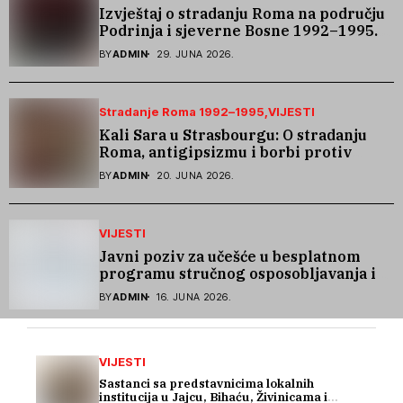
Izvještaj o stradanju Roma na području
Podrinja i sjeverne Bosne 1992–1995.
godine
BY
ADMIN
29. JUNA 2026.
Stradanje Roma 1992–1995
VIJESTI
Kali Sara u Strasbourgu: O stradanju
Roma, antigipsizmu i borbi protiv
govora mržnje
BY
ADMIN
20. JUNA 2026.
VIJESTI
Javni poziv za učešće u besplatnom
programu stručnog osposobljavanja i
podrške pri zapošljavanju
BY
ADMIN
16. JUNA 2026.
VIJESTI
Sastanci sa predstavnicima lokalnih
institucija u Jajcu, Bihaću, Živinicama i