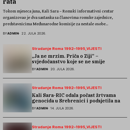
rata
Tokom mjeseca juna, Kali Sara – Romski informativni centar
organizovao je dva sastanka sa članovima romske zajednice,
predstavnicima Međunarodne komisije za nestale osobe...
BY
ADMIN
22. JULA 2026.
Stradanje Roma 1992–1995
VIJESTI
„Ja ne mrzim. Priča o Ziji“ –
svjedočanstvo koje se ne smije
zaboraviti
BY
ADMIN
20. JULA 2026.
Stradanje Roma 1992–1995
VIJESTI
Kali Sara-RIC odala počast žrtvama
genocida u Srebrenici i podsjetila na
stradanje Roma iz Skočića
BY
ADMIN
14. JULA 2026.
Stradanje Roma 1992–1995
VIJESTI