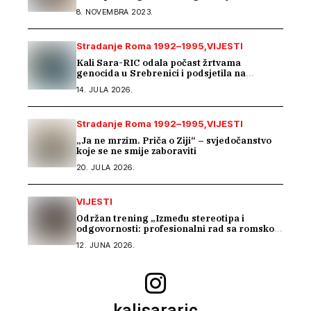
8. NOVEMBRA 2023.
Stradanje Roma 1992–1995
VIJESTI
Kali Sara-RIC odala počast žrtvama
genocida u Srebrenici i podsjetila na
stradanje Roma iz Skočića
14. JULA 2026.
Stradanje Roma 1992–1995
VIJESTI
„Ja ne mrzim. Priča o Ziji“ – svjedočanstvo
koje se ne smije zaboraviti
20. JULA 2026.
VIJESTI
Održan trening „Između stereotipa i
odgovornosti: profesionalni rad sa romskom
zajednicom“
12. JUNA 2026.
kalisararic