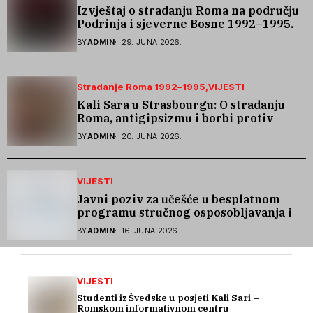
Izvještaj o stradanju Roma na području
Podrinja i sjeverne Bosne 1992–1995.
godine
BY
ADMIN
29. JUNA 2026.
Stradanje Roma 1992–1995
VIJESTI
Kali Sara u Strasbourgu: O stradanju
Roma, antigipsizmu i borbi protiv
govora mržnje
BY
ADMIN
20. JUNA 2026.
VIJESTI
Javni poziv za učešće u besplatnom
programu stručnog osposobljavanja i
podrške pri zapošljavanju
BY
ADMIN
16. JUNA 2026.
VIJESTI
Studenti iz Švedske u posjeti Kali Sari –
Romskom informativnom centru